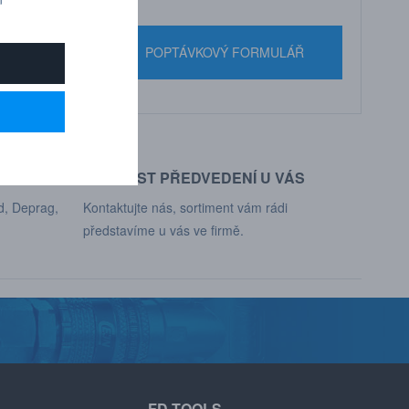
nebo pište
POPTÁVKOVÝ FORMULÁŘ
MOŽNOST PŘEDVEDENÍ U VÁS
d, Deprag,
Kontaktujte nás, sortiment vám rádi
představíme u vás ve firmě.
FD TOOLS