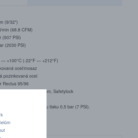
m (9/32")
l/min (68.8 CFM)
r (507 PSI)
ar (2030 PSI)
N
 — +100°C (-22°F — +212°F)
kovaná ocel/mosaz
á pozinkovaná ocel
r Rectus 95/96
nální norma CEJN, 7,4 mm, Safetylock
lní
 6 bar (87 PSI) a poklesu tlaku 0,5 bar (7 PSI).
 k
účelům
out
n