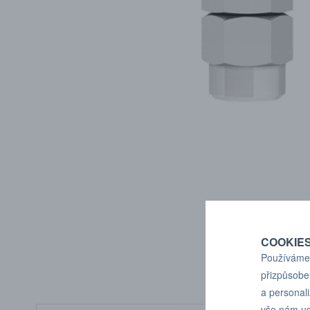
COOKIE
Používáme 
přizpůsobe
a personal
vše nám ud