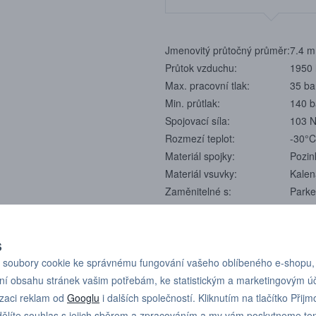
Jmenovitý průtočný průměr:
7.4 m
Průtok vzduchu:
1950 
Max. pracovní tlak:
35 ba
Min. průtlak:
140 b
Spojovací síla:
103 
Rozmezí teplot:
-30°C
Materiál spojky:
Pozin
Materiál vsuvky:
Kalen
Zaměnitelné s:
Parke
Normy:
Origi
Trhy:
Globá
Průtok se měří při tlaku na vstupu
S
soubory cookie ke správnému fungování vašeho oblíbeného e-shopu,
ní obsahu stránek vašim potřebám, ke statistickým a marketingovým 
izaci reklam od
Googlu
i dalších společností. Kliknutím na tlačítko Přijm
ělíte souhlas s jejich sběrem a zpracováním a my vám poskytneme te