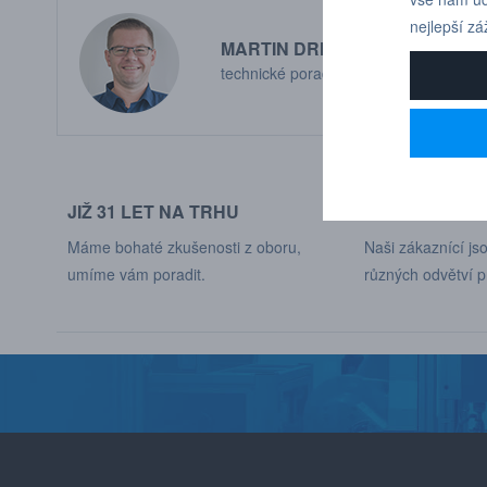
nejlepší zá
MARTIN DRHOLEC
technické poradenství
JIŽ 31 LET NA TRHU
DODÁVÁME DO
Máme bohaté zkušenosti z oboru,
Naši zákaznící jso
umíme vám poradit.
různých odvětví p