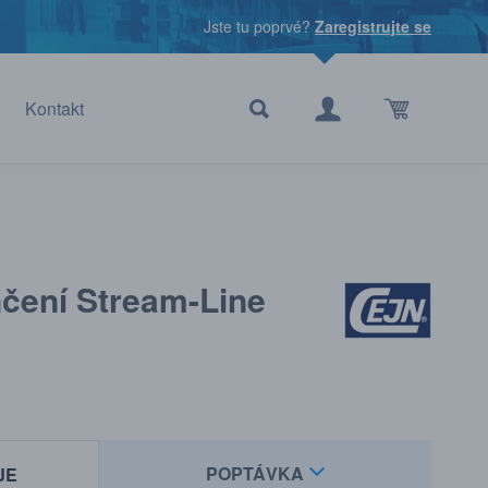
Jste tu poprvé?
Zaregistrujte se
Kontakt
čení Stream-Line
POPTÁVKA
JE