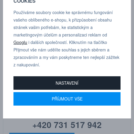
COOKIES
Materiál vsuvky: Kalená ocel (zinková pasivace)
Používáme soubory cookie ke správnému fungování
Rozmezí teplot: -30°C až +100°C
vašeho oblíbeného e-shopu, k přizpůsobení obsahu
Max. pracovní tlak: 350 bar
stránek vašim potřebám, ke statistickým a
marketingovým účelům a personalizaci reklam od
Rozměry součásti: A 16 mm, B 61 mm, C 39 mm, D 7 mm
Googlu
i dalších společností. Kliknutím na tlačítko
Přijmout vše nám udělíte souhlas s jejich sběrem a
Podle závitu:
WEO 3/8"
zpracováním a my vám poskytneme ten nejlepší zážitek
z nakupování.
NASTAVENÍ
MARTIN
DRHOLEC
PŘÍJMOUT VŠE
technické poradenství
+420 731 517 942