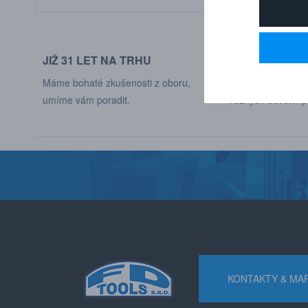
JIŽ 31 LET NA TRHU
DODÁVÁME DO
Máme bohaté zkušenosti z oboru,
Naši zákaznící jso
umíme vám poradit.
různých odvětví p
KONTAKTY & MA