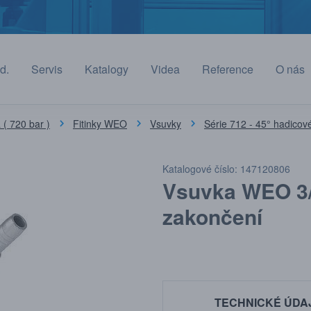
d.
Servis
Katalogy
Videa
Reference
O nás
( 720 bar )
Fitinky WEO
Vsuvky
Série 712 - 45° hadicov
Katalogové číslo: 147120806
Vsuvka WEO 3/
zakončení
TECHNICKÉ ÚDA