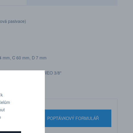
ková pasivace)
34 mm, C 60 mm, D 7 mm
WEO 3/8"
 k
účelům
out
n
nebo pište
POPTÁVKOVÝ FORMULÁŘ