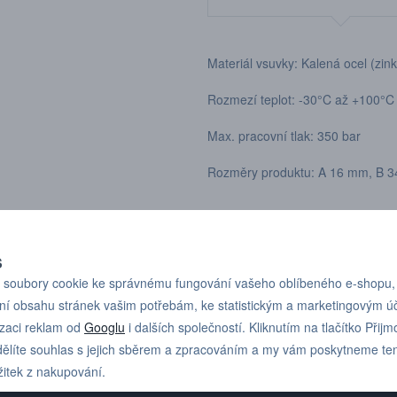
Materiál vsuvky: Kalená ocel (zin
Rozmezí teplot: -30°C až +100°C
Max. pracovní tlak: 350 bar
Rozměry produktu: A 16 mm, B 
Podle závitu:
S
soubory cookie ke správnému fungování vašeho oblíbeného e-shopu,
ní obsahu stránek vašim potřebám, ke statistickým a marketingovým 
izaci reklam od
Googlu
i dalších společností. Kliknutím na tlačítko Přijm
Pro technické dotazy
+420 731 517 942
ělíte souhlas s jejich sběrem a zpracováním a my vám poskytneme te
nebo poptávky volejte
žitek z nakupování.