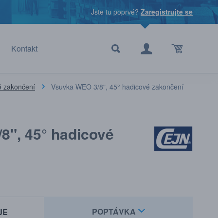
Jste tu poprvé?
Zaregistrujte se
Kontakt
é zakončení
Vsuvka WEO 3/8", 45° hadicové zakončení
8", 45° hadicové
POPTÁVKA
JE