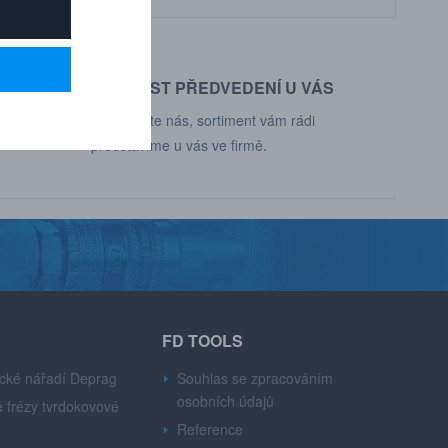
MOŽNOST PŘEDVEDENÍ U VÁS
d, Deprag,
Kontaktujte nás, sortiment vám rádi
představíme u vás ve firmě.
FD TOOLS
cké nářadí Deprag
Souhlas se zpracováním
osobních údajů
 frézy tvrdokovové
Reference