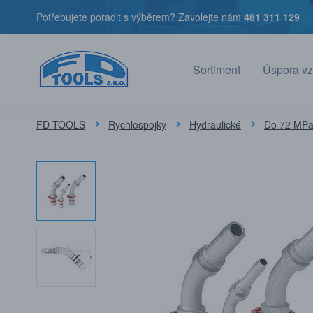
Potřebujete poradit s výběrem? Zavolejte nám
481 311 129
Sortiment
Úspora vz
FD TOOLS
Rychlospojky
Hydraulické
Do 72 MPa 