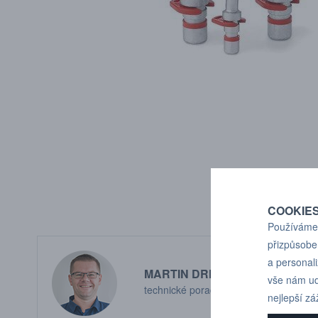
COOKIE
Používáme 
přizpůsobe
a personal
MARTIN DRHOLEC
vše nám ud
technické poradenství
nejlepší zá