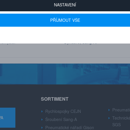
NASTAVENÍ
PŘÍJMOUT VŠE
 600+ FIREM
AUTORIZOVANÝ DEALER
u drobné i velké firmy z
Značek CEJN, Gison, Ingersoll Ran
růmyslu.
Dynabre, Sang-A.
SORTIMENT
Pneumati
Rychlospojky CEJN
PA
Technické
Šroubení Sang-A
SGS
Pneumatické nářadí Gison