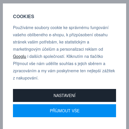
Materiál vsuvky: Kalená ocel (zinkovaná pasivace)
COOKIES
Rozmezí teplot: -30°C až +100°C
Používáme soubory cookie ke správnému fungování
vašeho oblíbeného e-shopu, k přizpůsobení obsahu
Maximální pracovní tlak: 350 bar
stránek vašim potřebám, ke statistickým a
Rozměry produktu: A 23 mm, B 77,5 mm, C 31 mm, D 12 mm, F
marketingovým účelům a personalizaci reklam od
43,3 mm
Googlu
i dalších společností. Kliknutím na tlačítko
Přijmout vše nám udělíte souhlas s jejich sběrem a
Podle závitu:
WEO 3/4"
zpracováním a my vám poskytneme ten nejlepší zážitek
z nakupování.
Podle zakončení:
5/8"
NASTAVENÍ
PŘÍJMOUT VŠE
MARTIN
DRHOLEC