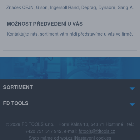
Značek CEJN, Gison, Ingersoll Rand, Deprag, Dynabre, Sang-A.
MOŽNOST PŘEDVEDENÍ U VÁS
Kontaktujte nás, sortiment vám rádi představíme u vás ve firmě.
SORTIMENT
FD TOOLS
© 2026 FD TOOLS s.r.o. - Horní Kalná 13, 543 71 Hostinné - tel.:
+420 731 517 942, e-mail:
fdtools@fdtools.cz
Shop máme od
wpj.cz
|
Nastavení cookies