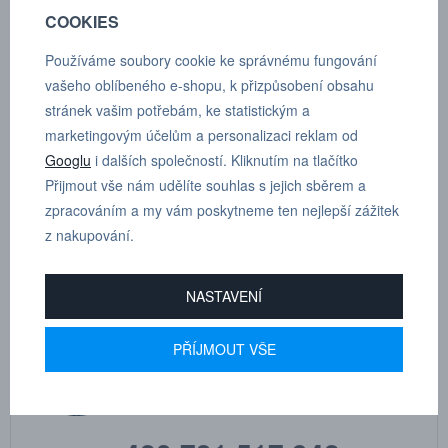
COOKIES
Materiál vsuvky: Kalená ocel (zinková pasivace)
Používáme soubory cookie ke správnému fungování
Rozmezí teplot: -30°C až +100°C
vašeho oblíbeného e-shopu, k přizpůsobení obsahu
stránek vašim potřebám, ke statistickým a
Max. pracovní tlak: 350 bar
marketingovým účelům a personalizaci reklam od
Googlu
i dalších společností. Kliknutím na tlačítko
Rozměry produktu: A 16 mm, B 36 mm, C 66 mm, D 9 mm
Přijmout vše nám udělíte souhlas s jejich sběrem a
zpracováním a my vám poskytneme ten nejlepší zážitek
Podle závitu:
WEO 1/2"
z nakupování.
NASTAVENÍ
MARTIN
PŘÍJMOUT VŠE
DRHOLEC
technické poradenství