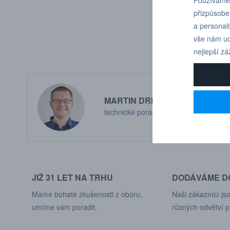
přizpůsobe
a personal
vše nám ud
nejlepší zá
MARTIN DRHOLEC
technické poradenství
JIŽ 31 LET NA TRHU
DODÁVÁME DO
Máme bohaté zkušenosti z oboru,
Naši zákaznící jso
umíme vám poradit.
různých odvětví p