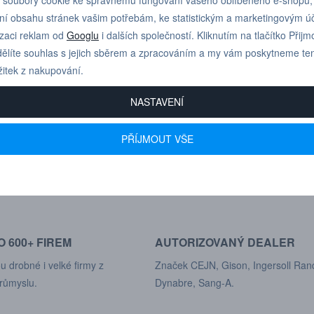
Připojitelnost: Spojení se zbytk
ní obsahu stránek vašim potřebám, ke statistickým a marketingovým 
Odpojení pod tlakem: Rozpojení s
izaci reklam od
Googlu
i dalších společností. Kliknutím na tlačítko Přijm
ělíte souhlas s jejich sběrem a zpracováním a my vám poskytneme te
žitek z nakupování.
NASTAVENÍ
Pro technické dotazy
PŘÍJMOUT VŠE
+420 731 517 942
nebo poptávky volejte
 600+ FIREM
AUTORIZOVANÝ DEALER
u drobné i velké firmy z
Značek CEJN, Gison, Ingersoll Ran
růmyslu.
Dynabre, Sang-A.