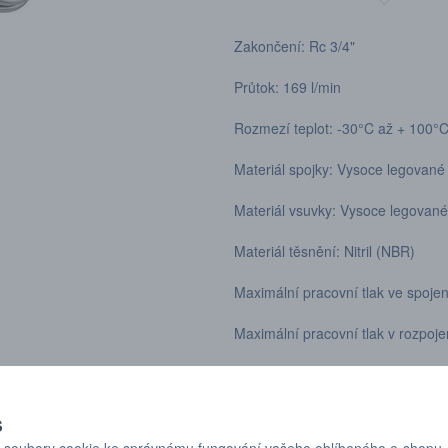
Zakončení: Rc 3/4"
Průtok: 169 l/min
Rozmezí teplot: -30°C až + 100
Materiál spojky: Vysoce legované
Materiál vsuvky: Vysoce legované
Materiál těsnění: Nitril (NBR)
Maximální pracovní tlak ve spoje
Maximální pracovní tlak v rozpoj
Min tlak roztržení ve spojeném st
Min tlak roztržení v rozpojeném s
S
soubory cookie ke správnému fungování vašeho oblíbeného e-shopu,