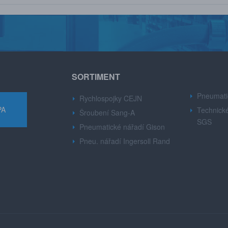
SORTIMENT
Pneumati
Rychlospojky CEJN
PA
Technické
Šroubení Sang-A
SGS
Pneumatické nářadí Gison
Pneu. nářadí Ingersoll Rand