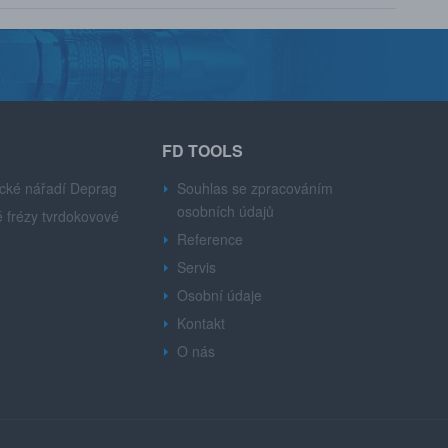
FD TOOLS
cké nářadí Deprag
Souhlas se zpracováním
osobních údajů
 frézy tvrdokovové
Reference
Servis
Osobní údaje
Kontakt
O nás