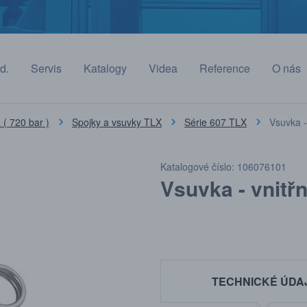
d.
Servis
Katalogy
Videa
Reference
O nás
( 720 bar )
Spojky a vsuvky TLX
Série 607 TLX
Vsuvka - 
Katalogové číslo: 106076101
Vsuvka - vnitřní
TECHNICKÉ ÚDA