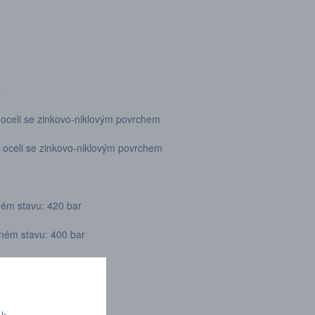
°C
 oceli se zinkovo-niklovým povrchem
 oceli se zinkovo-niklovým povrchem
ném stavu: 420 bar
eném stavu: 400 bar
avu: 1680 bar
tavu: 1000 bar
 k