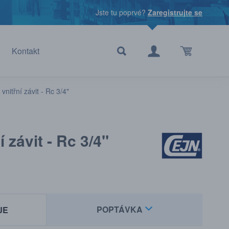
Jste tu poprvé?
Zaregistrujte se
Kontakt
vnitřní závit - Rc 3/4"
 závit - Rc 3/4"
POPTÁVKA
JE