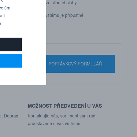
ovým tlakem omezeno pouze silou obsluhy
účelům
e zbytkovým tlakem v systému je přípustné
out
n
nebo pište
POPTÁVKOVÝ FORMULÁŘ
MOŽNOST PŘEDVEDENÍ U VÁS
d, Deprag,
Kontaktujte nás, sortiment vám rádi
představíme u vás ve firmě.