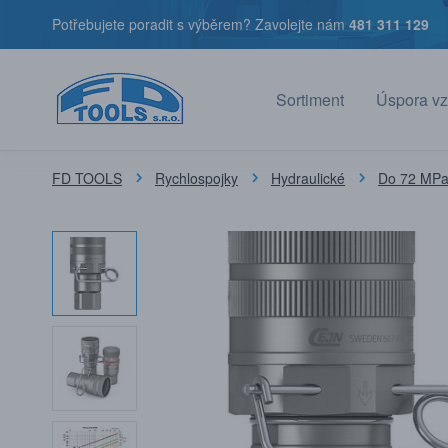
Potřebujete poradit s výběrem? Zavolejte nám
481 311 129
Sortiment
Úspora vz
FD TOOLS
Rychlospojky
Hydraulické
Do 72 MPa 