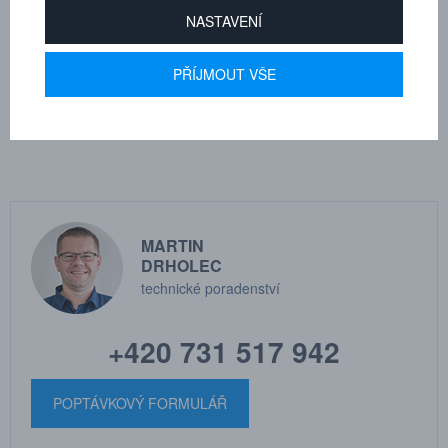
Připojitelnost: Spojení se zbytkovým tlakem omezeno pouze silou
NASTAVENÍ
obsluhy
PŘÍJMOUT VŠE
Odpojení pod tlakem: Rozpojení se zbytkovým tlakem v systému je
přípustné
MARTIN
DRHOLEC
technické poradenství
+420 731 517 942
POPTÁVKOVÝ FORMULÁŘ