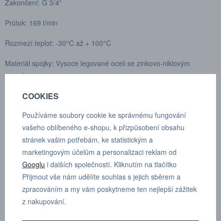
Zakončení: G 3/4"
Průtok: 169 l/min
Rozmezí teplot: -30°C až + 100°C
Materiál spojky: Vysoce legované oceli se zinkovo-niklovým
povrchem
COOKIES
Materiál vsuvky: Vysoce legované oceli se zinkovo-niklovým
povrchem
Používáme soubory cookie ke správnému fungování
vašeho oblíbeného e-shopu, k přizpůsobení obsahu
Materiál těsnění: Nitril (NBR)
stránek vašim potřebám, ke statistickým a
Maximální pracovní tlak ve spojeném stavu: 420 bar
marketingovým účelům a personalizaci reklam od
Googlu
i dalších společností. Kliknutím na tlačítko
Maximální pracovní tlak v rozpojeném stavu: 400 bar
Přijmout vše nám udělíte souhlas s jejich sběrem a
zpracováním a my vám poskytneme ten nejlepší zážitek
Min tlak roztržení ve spojeném stavu: 1680 bar
z nakupování.
Min tlak roztržení v rozpojeném stavu: 1000 bar