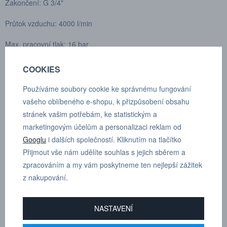
Zakončení: G 3/4"
Průtok vzduchu: 4000 l/min
Max. pracovní tlak: 16 bar
Spojovací síla: 140 N
COOKIES
Rozmezí teplot: -20°C až +100°C
Používáme soubory cookie ke správnému fungování
vašeho oblíbeného e-shopu, k přizpůsobení obsahu
Materiál spojky: Kalená nerez ocel (AISI 316)
stránek vašim potřebám, ke statistickým a
marketingovým účelům a personalizaci reklam od
Materiál vsuvky: Nerez ocel (AISI 316)
Googlu
i dalších společností. Kliknutím na tlačítko
Zaměnitelné s: Parker Rectus 27, Parker Tema 1700/1727, Parker
Přijmout vše nám udělíte souhlas s jejich sběrem a
PEF
zpracováním a my vám poskytneme ten nejlepší zážitek
z nakupování.
Normy: Originální norma CEJN, Euronorma 10,4 mm
Trhy: Globální
NASTAVENÍ
(Průtok se měří při tlaku na vstupu 6 bar a poklesu tlaku 0,5 bar.)