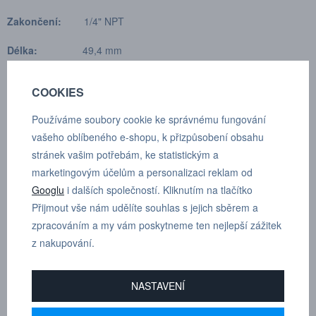
Zakončení:
1/4" NPT
Délka:
49,4 mm
Průměr:
25 mm
COOKIES
Šestiúhelník:
22
Používáme soubory cookie ke správnému fungování
vašeho oblíbeného e-shopu, k přizpůsobení obsahu
Rec. moment:
50 - 60 Nm
stránek vašim potřebám, ke statistickým a
Technické údaje
marketingovým účelům a personalizaci reklam od
Jmenovitý průtočný průměr:
6.3 mm (1/4")
Googlu
i dalších společností. Kliknutím na tlačítko
Kapacita průtoku:
28 l/min
Přijmout vše nám udělíte souhlas s jejich sběrem a
Max. pracovní tlak:
72.0 MPa
zpracováním a my vám poskytneme ten nejlepší zážitek
Min. průtlak:
186.0 MPa
z nakupování.
Rozmezí teplot:
-30°C až +100°C
Materiál spojky:
Ocel, Zn-Ni
NASTAVENÍ
Materiál vsuvky:
Kalená ocel, Zn-Ni
Materiál těsnění:
NBR