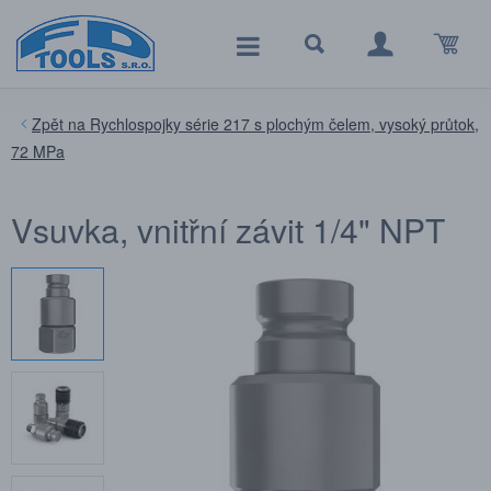
Rychlospojky série 217 s plochým čelem, vysoký průtok,
72 MPa
Vsuvka, vnitřní závit 1/4" NPT