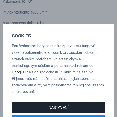
Zakončení: R 1/2"
Průtok vzduchu: 4000 l/min
Max. pracovní tlak: 16 bar
Spojovací síla: 140 N
COOKIES
Rozmezí teplot: -20°C až +100°C
Používáme soubory cookie ke správnému fungování
vašeho oblíbeného e-shopu, k přizpůsobení obsahu
Materiál spojky: Kalená nerez ocel (AISI 316)
stránek vašim potřebám, ke statistickým a
marketingovým účelům a personalizaci reklam od
Materiál vsuvky: Nerez ocel (AISI 316)
Googlu
i dalších společností. Kliknutím na tlačítko
Zaměnitelné s: Parker Rectus 27, Parker Tema 1700/1727, Parker
Přijmout vše nám udělíte souhlas s jejich sběrem a
PEF
zpracováním a my vám poskytneme ten nejlepší zážitek
z nakupování.
Normy: Originální norma CEJN, Euronorma 10,4 mm
Trhy: Globální
NASTAVENÍ
(Průtok se měří při tlaku na vstupu 6 bar a poklesu tlaku 0,5 bar.)