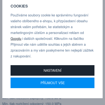
pro rychlospojky i vsuvky, zabraňující zanešení prachu a nečistot
COOKIES
do systému
Používáme soubory cookie ke správnému fungování
když jsou spojky rozpojené. Rychlospojky série 265 mají manuální
vašeho oblíbeného e-shopu, k přizpůsobení obsahu
bezpečnostní
stránek vašim potřebám, ke statistickým a
uzavírání jako zvláštní ochranu proti samovolnému rozpojení.
marketingovým účelům a personalizaci reklam od
Googlu
i dalších společností. Kliknutím na tlačítko
Vnitřní závit
Přijmout vše nám udělíte souhlas s jejich sběrem a
Zakončení: G 1/4"
zpracováním a my vám poskytneme ten nejlepší zážitek
Délka: 48.7
z nakupování.
Průměr: 25.4
Velikost šestihranu: 20
Těsnění: NBR
NASTAVENÍ
Nominální průtokový průměr: 6.3 mm (1/4")
Průtok: 12 l/min (2.6 GPM UK)
PŘÍJMOUT VŠE
Max. pracovní tlak zapojený: 50.0 MPa
Max. pracovní tlak odpojený: 50.0 MPa
Min. tlak roztržení zapojený: 150.0 MPa
Min. tlak roztržení odpojený: 150.0 MPa