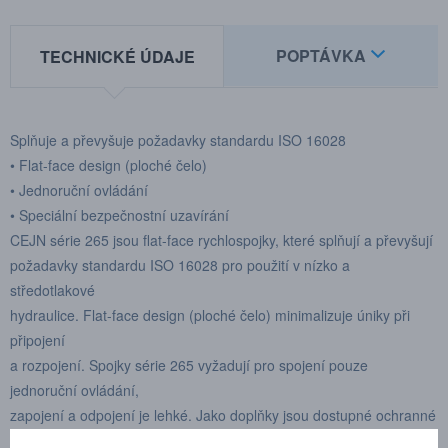
POPTÁVKA
TECHNICKÉ ÚDAJE
Splňuje a převyšuje požadavky standardu ISO 16028
• Flat-face design (ploché čelo)
• Jednoruční ovládání
• Speciální bezpečnostní uzavírání
CEJN série 265 jsou flat-face rychlospojky, které splňují a převyšují
požadavky standardu ISO 16028 pro použití v nízko a
středotlakové
hydraulice. Flat-face design (ploché čelo) minimalizuje úniky při
připojení
a rozpojení. Spojky série 265 vyžadují pro spojení pouze
jednoruční ovládání,
zapojení a odpojení je lehké. Jako doplňky jsou dostupné ochranné
krytky