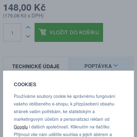
148,00 Kč
(
179,08 Kč
s DPH)
VLOŽIT DO KOŠÍKU
POPTÁVKA
TECHNICKÉ ÚDAJE
COOKIES
Pro možnost množstevní slevy nás kontaktujte
Používáme soubory cookie ke správnému fungování
prostřednictvím poptávkového formuláře.
vašeho oblíbeného e-shopu, k přizpůsobení obsahu
stránek vašim potřebám, ke statistickým a
TECHNICKÉ ÚDAJE
marketingovým účelům a personalizaci reklam od
Průměr jmenovitého průtoku 10,4mm (13/32")
Googlu
i dalších společností. Kliknutím na tlačítko
Přijmout vše nám udělíte souhlas s jejich sběrem a