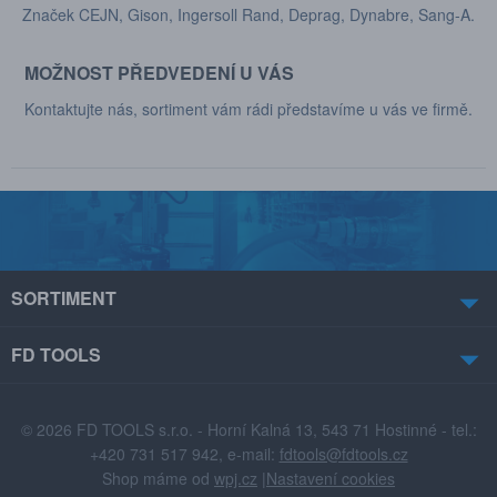
Značek CEJN, Gison, Ingersoll Rand, Deprag, Dynabre, Sang-A.
MOŽNOST PŘEDVEDENÍ U VÁS
Kontaktujte nás, sortiment vám rádi představíme u vás ve firmě.
SORTIMENT
FD TOOLS
© 2026 FD TOOLS s.r.o. - Horní Kalná 13, 543 71 Hostinné - tel.:
+420 731 517 942, e-mail:
fdtools@fdtools.cz
Shop máme od
wpj.cz
|
Nastavení cookies