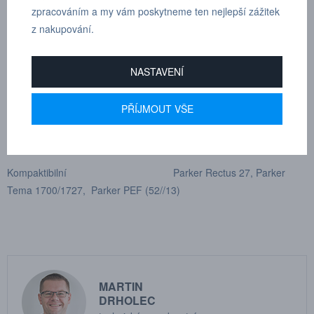
Průtok 4000 l/min
zpracováním a my vám poskytneme ten nejlepší zážitek
z nakupování.
Max. pracovní tlak 16 bar
Min. tlak při roztržení 140 bar
NASTAVENÍ
Síla nutná ke spojení 140 N
PŘÍJMOUT VŠE
Rozsah teplot -20°C-+100°C
Materiál vsuvky Tvrzená pozinkovaná ocel
Kompaktibilní Parker Rectus 27, Parker
Tema 1700/1727, Parker PEF (52//13)
MARTIN
DRHOLEC