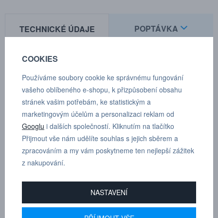
POPTÁVKA
TECHNICKÉ ÚDAJE
COOKIES
Zakončení : hadicové zakončení 5 mm (3/16")
Používáme soubory cookie ke správnému fungování
Jmenovitý průtočný průměr:
vašeho oblíbeného e-shopu, k přizpůsobení obsahu
5.0 mm (3/16")
Průtok vzduchu:
stránek vašim potřebám, ke statistickým a
580 l/min
Max. pracovní tlak:
marketingovým účelům a personalizaci reklam od
35 bar
Min. průtlak:
Googlu
i dalších společností. Kliknutím na tlačítko
140 bar
Rozmezí teplot:
Přijmout vše nám udělíte souhlas s jejich sběrem a
-30°C — +100°C
Materiál spojky:
zpracováním a my vám poskytneme ten nejlepší zážitek
Poniklovaná mosaz
Materiál vsuvky:
z nakupování.
Kalená pozinkovaná ocel
Normy:
Originální norma CEJN, 5 mm
NASTAVENÍ
Průtok se měří při tlaku na vstupu 6 bar a poklesu tlaku 0,5 bar.