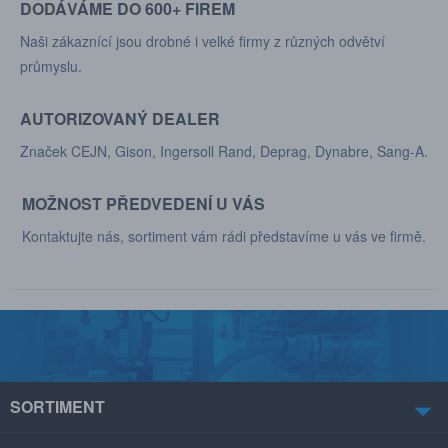
DODÁVÁME DO 600+ FIREM
Naši zákaznící jsou drobné i velké firmy z různých odvětví
průmyslu.
AUTORIZOVANÝ DEALER
Značek CEJN, Gison, Ingersoll Rand, Deprag, Dynabre, Sang-A.
MOŽNOST PŘEDVEDENÍ U VÁS
Kontaktujte nás, sortiment vám rádi představíme u vás ve firmě.
SORTIMENT