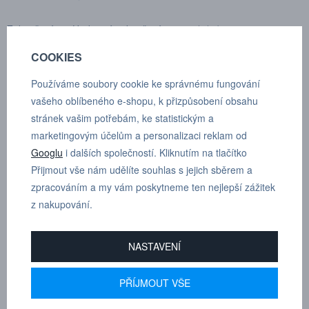
Zakončení: Hadicové zakončení 13 mm (1/2")
COOKIES
Jmenovitý průtočný průměr:
8 mm (0.3")
Průtok vzduchu:
2450 l/min
Používáme soubory cookie ke správnému fungování
Max. pracovní tlak:
12 bar
vašeho oblíbeného e-shopu, k přizpůsobení obsahu
Min. průtlak:
48 bar
stránek vašim potřebám, ke statistickým a
Spojovací síla:
142 N
marketingovým účelům a personalizaci reklam od
Rozmezí teplot:
-20°C — +100°C
Googlu
i dalších společností. Kliknutím na tlačítko
Materiál spojky:
Pozinkovaná ocel/mosaz
Přijmout vše nám udělíte souhlas s jejich sběrem a
Materiál vsuvky:
Kalená pozinkovaná ocel
zpracováním a my vám poskytneme ten nejlepší zážitek
Normy:
ISO 6150 C, 8,0 mm
z nakupování.
Trhy:
Francie, Švýcarsko
Průtok se měří při tlaku na vstupu 6 bar a poklesu tlaku 0,5 bar.
NASTAVENÍ
PŘÍJMOUT VŠE