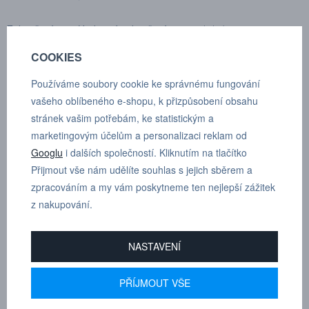
Zakončení: Hadicové zakončení 10 mm (3/8")
COOKIES
Jmenovitý průtočný průměr:
5.5 mm (0.2")
Průtok vzduchu:
1090 l/min
Používáme soubory cookie ke správnému fungování
Max. pracovní tlak:
12 bar
vašeho oblíbeného e-shopu, k přizpůsobení obsahu
Min. průtlak:
48 bar
stránek vašim potřebám, ke statistickým a
Spojovací síla:
87 N
marketingovým účelům a personalizaci reklam od
Rozmezí teplot:
-20°C — +100°C
Googlu
i dalších společností. Kliknutím na tlačítko
Materiál spojky:
Pozinkovaná ocel/mosaz
Přijmout vše nám udělíte souhlas s jejich sběrem a
Materiál vsuvky:
Kalená pozinkovaná ocel
zpracováním a my vám poskytneme ten nejlepší zážitek
Normy:
ISO 6150 C, 5,5 mm
z nakupování.
Trhy:
Francie, Švýcarsko
Průtok se měří při tlaku na vstupu 6 bar a poklesu tlaku 0,5 bar.
NASTAVENÍ
PŘÍJMOUT VŠE