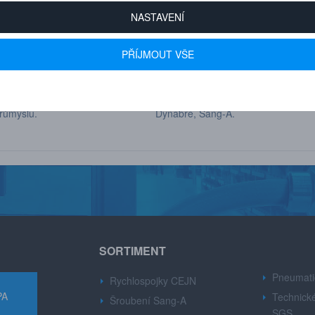
NASTAVENÍ
PŘÍJMOUT VŠE
 600+ FIREM
AUTORIZOVANÝ DEALER
u drobné i velké firmy z
Značek CEJN, Gison, Ingersoll Ran
růmyslu.
Dynabre, Sang-A.
SORTIMENT
Pneumati
Rychlospojky CEJN
PA
Technické
Šroubení Sang-A
SGS