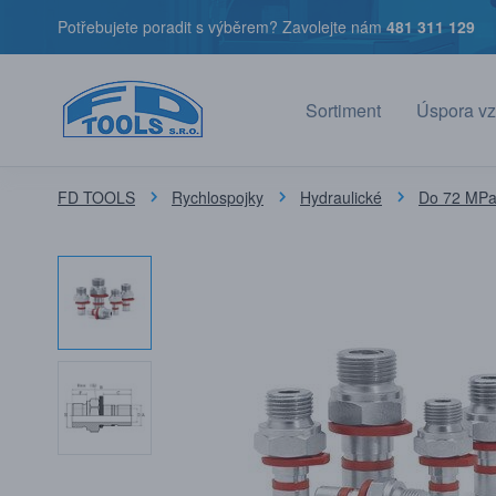
Potřebujete poradit s výběrem? Zavolejte nám
481 311 129
Sortiment
Úspora vz
FD TOOLS
Rychlospojky
Hydraulické
Do 72 MPa 