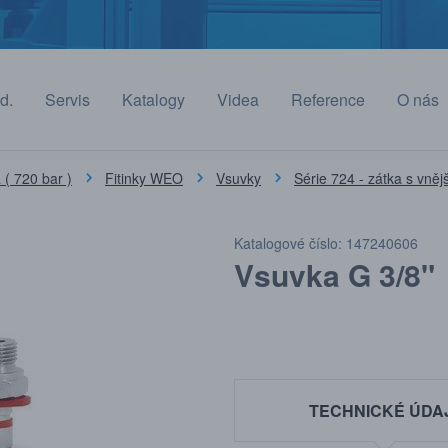
d.
Servis
Katalogy
Videa
Reference
O nás
( 720 bar )
Fitinky WEO
Vsuvky
Série 724 - zátka s vně
Katalogové číslo: 147240606
Vsuvka G 3/8"
TECHNICKÉ ÚDA