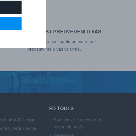
MOŽNOST PŘEDVEDENÍ U VÁS
d, Deprag,
Kontaktujte nás, sortiment vám rádi
představíme u vás ve firmě.
FD TOOLS
cké nářadí Deprag
Souhlas se zpracováním
osobních údajů
 frézy tvrdokovové
Reference