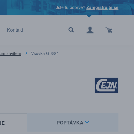
Jste tu poprvé?
Zaregistrujte se
Kontakt
jším závitem
Vsuvka G 3/8"
POPTÁVKA
JE