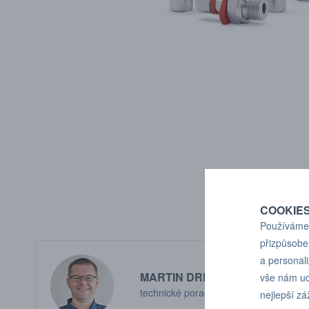
COOKIE
Používáme 
přizpůsobe
a personal
MARTIN DRHOLEC
vše nám ud
technické poradenství
nejlepší zá