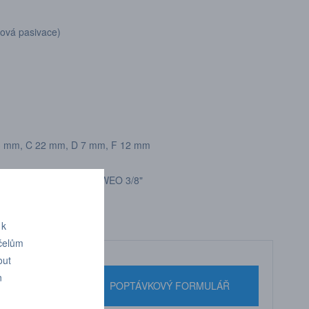
ková pasivace)
43 mm, C 22 mm, D 7 mm, F 12 mm
WEO 3/8"
 k
účelům
out
n
nebo pište
POPTÁVKOVÝ FORMULÁŘ