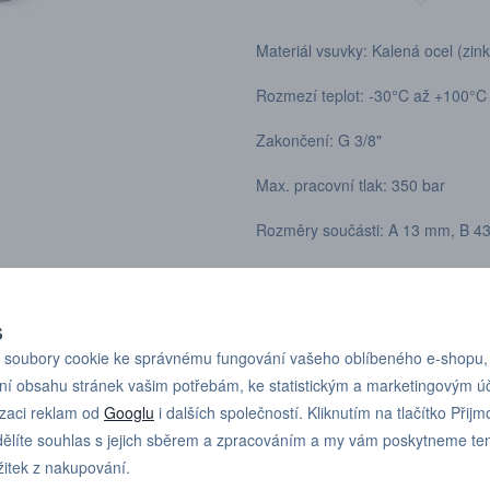
Materiál vsuvky: Kalená ocel (zin
Rozmezí teplot: -30°C až +100°C
Zakončení: G 3/8"
Max. pracovní tlak: 350 bar
Rozměry součásti: A 13 mm, B 
Podle závitu:
S
soubory cookie ke správnému fungování vašeho oblíbeného e-shopu,
ní obsahu stránek vašim potřebám, ke statistickým a marketingovým 
izaci reklam od
Googlu
i dalších společností. Kliknutím na tlačítko Přijm
ělíte souhlas s jejich sběrem a zpracováním a my vám poskytneme te
Pro technické dotazy
+420 731 517 942
žitek z nakupování.
nebo poptávky volejte