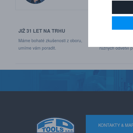
JIŽ 31 LET NA TRHU
DODÁVÁME DO
Máme bohaté zkušenosti z oboru,
Naši zákaznící jso
umíme vám poradit.
různých odvětví p
KONTAKTY & MA