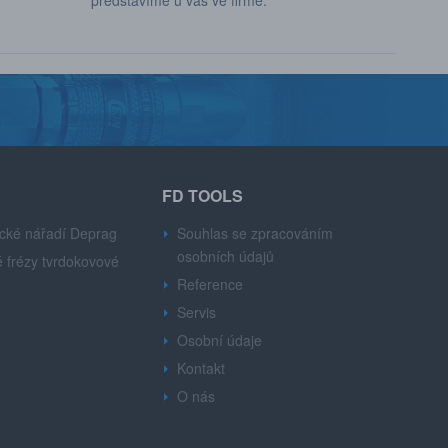
představíme u vás ve firmě.
FD TOOLS
cké nářadí Deprag
Souhlas se zpracováním
osobních údajů
 frézy tvrdokovové
Reference
Servis
Osobní údaje
Kontakt
O nás