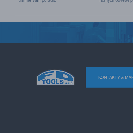
umíme vám poradit.
různých odvětví p
KONTAKTY & MA