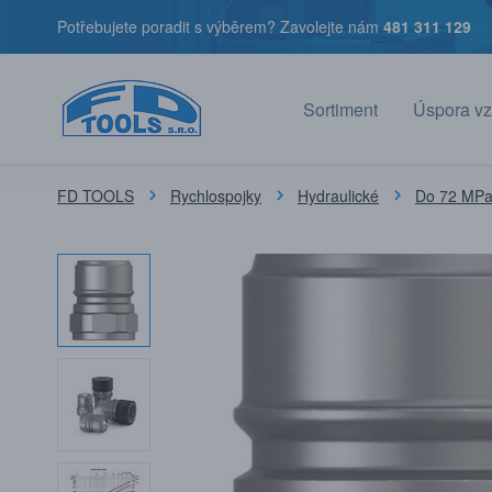
Potřebujete poradit s výběrem? Zavolejte nám
481 311 129
Sortiment
Úspora vz
FD TOOLS
Rychlospojky
Hydraulické
Do 72 MPa 