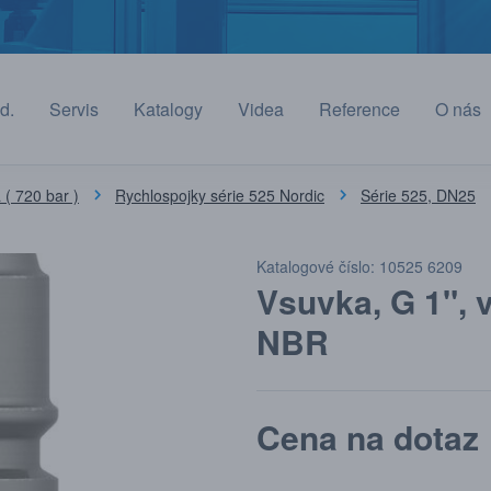
d.
Servis
Katalogy
Videa
Reference
O nás
( 720 bar )
Rychlospojky série 525 Nordic
Série 525, DN25
Katalogové číslo: 10525 6209
Vsuvka, G 1", v
NBR
Cena na dotaz