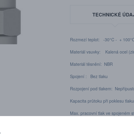
TECHNICKÉ ÚDA
Rozmezí teplot: -30°C - + 100°
Materiál vsuvky: Kalená ocel (zin
Materiál těsnění: NBR
Spojení : Bez tlaku
Rozpojení pod tlakem: Nepřípus
Kapacita průtoku při poklesu tla
Max. pracovní tlak ve spojeném 
Max pracovní tlak v rozpojeném 
S