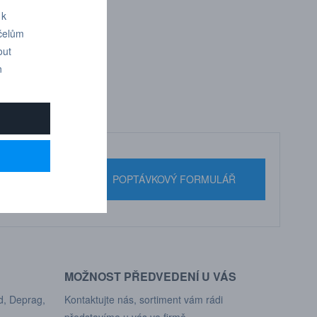
stavu: 930 bar
 k
účelům
stavu: 1000 bar
out
n
nebo pište
POPTÁVKOVÝ FORMULÁŘ
MOŽNOST PŘEDVEDENÍ U VÁS
d, Deprag,
Kontaktujte nás, sortiment vám rádi