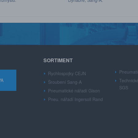
růmyslu.
Dynabre, Sang-A.
SORTIMENT
Pneumati
Rychlospojky CEJN
PA
Technické
Šroubení Sang-A
SGS
Pneumatické nářadí Gison
Pneu. nářadí Ingersoll Rand