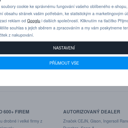
Min tlak roztržení ve spojeném 
soubory cookie ke správnému fungování vašeho oblíbeného e-shopu,
ní obsahu stránek vašim potřebám, ke statistickým a marketingovým 
Min tlak roztržení v rozpojeném 
izaci reklam od
Googlu
i dalších společností. Kliknutím na tlačítko Přijm
Kompatibilita s TEMA 10000
ělíte souhlas s jejich sběrem a zpracováním a my vám poskytneme te
žitek z nakupování.
NASTAVENÍ
PŘÍJMOUT VŠE
Pro technické dotazy
+420 731 517 942
nebo poptávky volejte
 600+ FIREM
AUTORIZOVANÝ DEALER
u drobné i velké firmy z
Značek CEJN, Gison, Ingersoll Ran