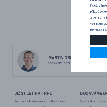
Používáme 
přizpůsobe
a personal
vše nám ud
nejlepší zá
MARTIN DRHOLEC
technické poradenství
JIŽ 31 LET NA TRHU
DODÁVÁME DO
Máme bohaté zkušenosti z oboru,
Naši zákaznící jso