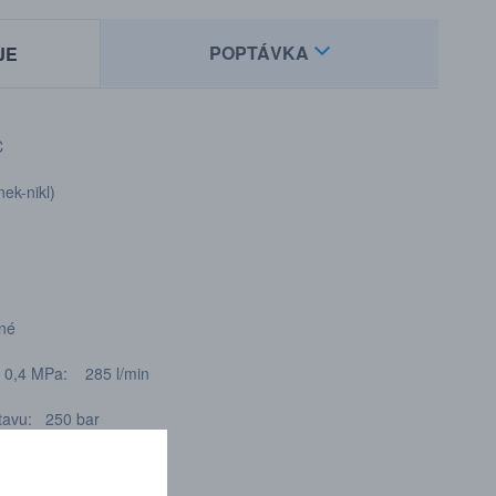
POPTÁVKA
JE
C
ek-nikl)
tné
ku 0,4 MPa: 285 l/min
stavu: 250 bar
stavu: 250 bar