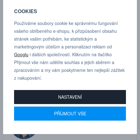
Materiál vsuvky: Kalená ocel (zinková pasivace)
COOKIES
Rozmezí teplot: -30°C až +100°C
Používáme soubory cookie ke správnému fungování
Zakončení: 1/2" NPTF (21 mm)
vašeho oblíbeného e-shopu, k přizpůsobení obsahu
stránek vašim potřebám, ke statistickým a
Max. pracovní tlak: 350 bar
marketingovým účelům a personalizaci reklam od
Rozměry součásti: A 23 mm, B 57 mm, C 31 mm, D 15 mm, F 32
Googlu
i dalších společností. Kliknutím na tlačítko
mm
Přijmout vše nám udělíte souhlas s jejich sběrem a
zpracováním a my vám poskytneme ten nejlepší zážitek
Podle závitu:
WEO 3/4"
z nakupování.
NASTAVENÍ
PŘÍJMOUT VŠE
MARTIN
DRHOLEC
technické poradenství