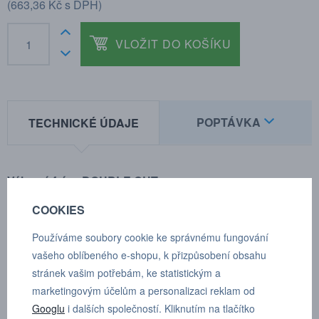
(
663,36 Kč
s DPH)
VLOŽIT DO KOŠÍKU
POPTÁVKA
TECHNICKÉ ÚDAJE
Válcová fréza DOUBLE CUT
• Pro použití na všechny železné kovy, jako jsou:
COOKIES
–Litina
Používáme soubory cookie ke správnému fungování
– Ocel < 60 HRC
vašeho oblíbeného e-shopu, k přizpůsobení obsahu
– Nerezová ocel (INOX)
stránek vašim potřebám, ke statistickým a
– Slitina niklu a titanu
marketingovým účelům a personalizaci reklam od
• Dále měď, mosaz, bronz
Googlu
i dalších společností. Kliknutím na tlačítko