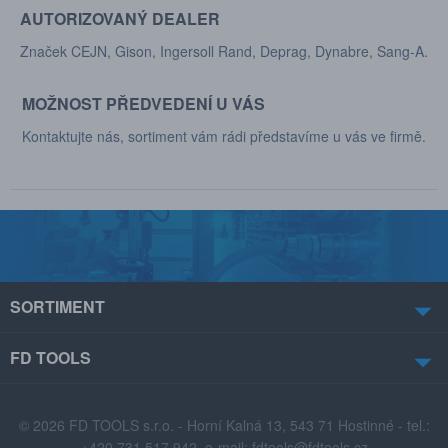
AUTORIZOVANÝ DEALER
Značek CEJN, Gison, Ingersoll Rand, Deprag, Dynabre, Sang-A.
MOŽNOST PŘEDVEDENÍ U VÁS
Kontaktujte nás, sortiment vám rádi představíme u vás ve firmě.
SORTIMENT
FD TOOLS
© 2026 FD TOOLS s.r.o. - Horní Kalná 13, 543 71 Hostinné - tel.:
+420 731 517 942, e-mail:
fdtools@fdtools.cz