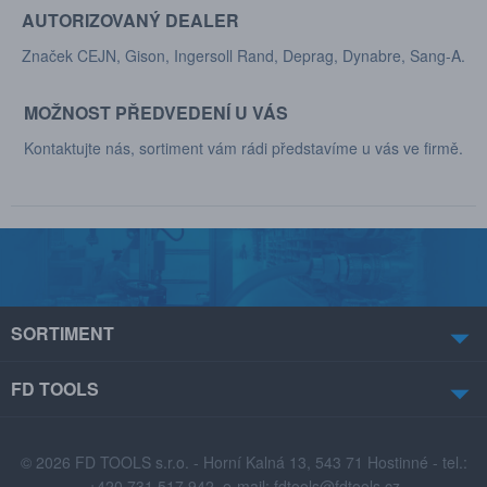
AUTORIZOVANÝ DEALER
Značek CEJN, Gison, Ingersoll Rand, Deprag, Dynabre, Sang-A.
MOŽNOST PŘEDVEDENÍ U VÁS
Kontaktujte nás, sortiment vám rádi představíme u vás ve firmě.
SORTIMENT
FD TOOLS
© 2026 FD TOOLS s.r.o. - Horní Kalná 13, 543 71 Hostinné - tel.:
+420 731 517 942, e-mail:
fdtools@fdtools.cz