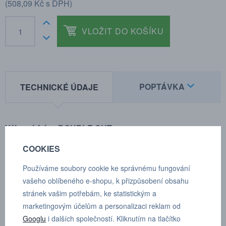
(
508,09 Kč
s DPH)
VLOŽIT DO KOŠÍKU
POPTÁVKA
TECHNICKÉ ÚDAJE
Válcová fréza DOUBLE CUT
• Pro použití na všechny železné kovy, jako jsou:
COOKIES
–Litina
Používáme soubory cookie ke správnému fungování
– Ocel < 60 HRC
vašeho oblíbeného e-shopu, k přizpůsobení obsahu
– Nerezová ocel (INOX)
stránek vašim potřebám, ke statistickým a
– Slitina niklu a titanu
marketingovým účelům a personalizaci reklam od
• Dále měď, mosaz, bronz
Googlu
i dalších společností. Kliknutím na tlačítko