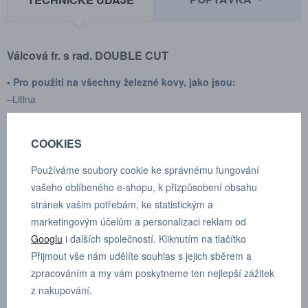
Válcová fr. s rad. DOUBLE CUT
• Pro použití na všechny železné kovy, jako jsou:
–Litina
– Ocel < 60 HRC
– Nerezová ocel (INOX)
COOKIES
– Slitina niklu a titanu
• Dále měď, mosaz, bronz
Používáme soubory cookie ke správnému fungování
vašeho oblíbeného e-shopu, k přizpůsobení obsahu
Vysoký řezný účinek díky příčnému řezu
stránek vašim potřebám, ke statistickým a
– Hladký provoz
marketingovým účelům a personalizaci reklam od
– Krátké třísky
Googlu
i dalších společností. Kliknutím na tlačítko
Přijmout vše nám udělíte souhlas s jejich sběrem a
Výrobce:
SGS pro
zpracováním a my vám poskytneme ten nejlepší zážitek
Typ upínání:
válcové
z nakupování.