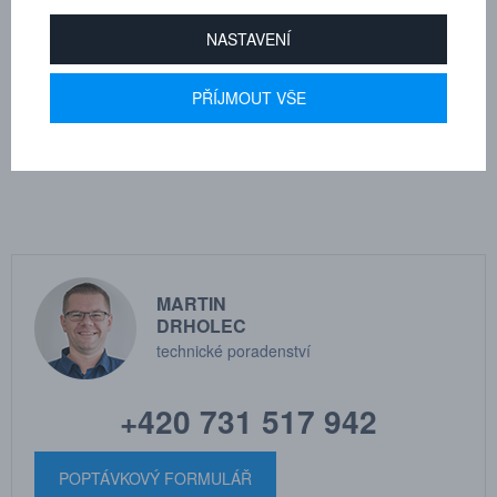
Průměr frézy - d1
5
NASTAVENÍ
Pracovní délka - l2
12.7
PŘÍJMOUT VŠE
Průměr stopky - d2
3
Celková délka - l1
38
MARTIN
DRHOLEC
technické poradenství
+420 731 517 942
POPTÁVKOVÝ FORMULÁŘ