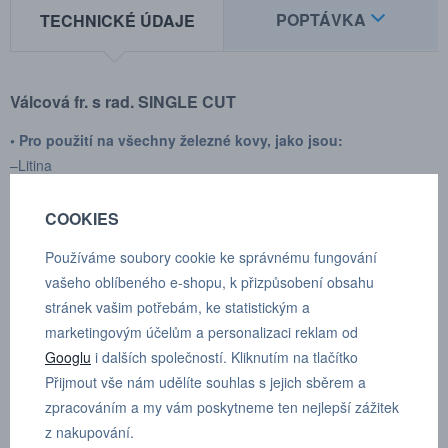
POPTÁVKA
TECHNICKÉ ÚDAJE
Válcová fr. s rad. SINGLE CUT
• Pro použití na všechny železné kovy, jako jsou:
–Litina
– Ocel < 60 HRC
– Nerezová ocel (INOX)
COOKIES
– Slitina niklu a titanu
Používáme soubory cookie ke správnému fungování
• Dále měď, mosaz, bronz
vašeho oblíbeného e-shopu, k přizpůsobení obsahu
Vysoký řezný účinek díky příčnému řezu
stránek vašim potřebám, ke statistickým a
– Hladký provoz
marketingovým účelům a personalizaci reklam od
– Krátké třísky
Googlu
i dalších společností. Kliknutím na tlačítko
Přijmout vše nám udělíte souhlas s jejich sběrem a
Výrobce:
SGS pro
zpracováním a my vám poskytneme ten nejlepší zážitek
Typ upínání:
válcové
z nakupování.