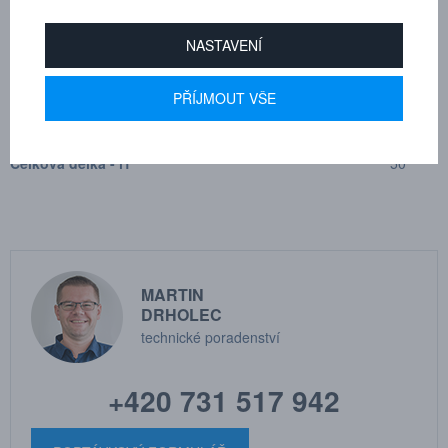
Průměr frézy - d1
3
NASTAVENÍ
Pracovní délka - l2
16
PŘÍJMOUT VŠE
Průměr stopky - d2
6
Celková délka - l1
50
MARTIN
DRHOLEC
technické poradenství
+420 731 517 942