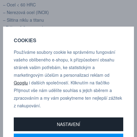
– Ocel < 60 HRC
– Nerezová ocel (INOX)
– Slitina niklu a titanu
• Dále měď, mosaz, bronz
COOKIES
Vysoký řezný účinek díky příčnému řezu
– Hladký provoz
Používáme soubory cookie ke správnému fungování
– Krátké třísky
vašeho oblíbeného e-shopu, k přizpůsobení obsahu
stránek vašim potřebám, ke statistickým a
Výrobce:
SGS pro
marketingovým účelům a personalizaci reklam od
Typ upínání:
válcové
Googlu
i dalších společností. Kliknutím na tlačítko
Přijmout vše nám udělíte souhlas s jejich sběrem a
Průměr frézy - d1
11
zpracováním a my vám poskytneme ten nejlepší zážitek
Pracovní délka - l2
25
z nakupování.
Průměr stopky - d2
6
NASTAVENÍ
Celková délka - l1
70