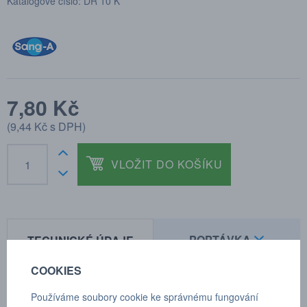
Katalogové číslo: DR 10 K
7,80 Kč
(
9,44 Kč
s DPH)
VLOŽIT DO KOŠÍKU
POPTÁVKA
TECHNICKÉ ÚDAJE
COOKIES
Používáme soubory cookie ke správnému fungování
polyamid