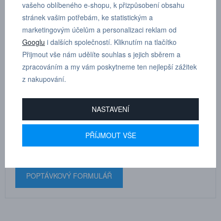
vašeho oblíbeného e-shopu, k přizpůsobení obsahu
stránek vašim potřebám, ke statistickým a
Závitová šroubení s vnějším válcovým závitem jsou
marketingovým účelům a personalizaci reklam od
dodávána včetně příslušných těsnících kroužků.
Googlu
i dalších společností. Kliknutím na tlačítko
Přijmout vše nám udělíte souhlas s jejich sběrem a
zpracováním a my vám poskytneme ten nejlepší zážitek
z nakupování.
MARTIN
DRHOLEC
NASTAVENÍ
technické poradenství
PŘÍJMOUT VŠE
+420 731 517 942
POPTÁVKOVÝ FORMULÁŘ