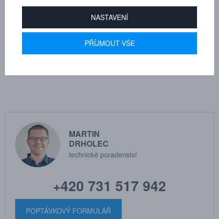
Průměr frézy - d1
3
NASTAVENÍ
Pracovní délka - l2
12.7
PŘÍJMOUT VŠE
Průměr stopky - d2
6
Celková délka - l1
50
MARTIN
DRHOLEC
technické poradenství
+420 731 517 942
POPTÁVKOVÝ FORMULÁŘ