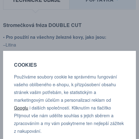
Stromečková fréza DOUBLE CUT
• Pro použití na všechny železné kovy, jako jsou:
–Litina
– Ocel < 60 HRC
– Nerezová ocel (INOX)
COOKIES
– Slitina niklu a titanu
• Dále měď, mosaz, bronz
Používáme soubory cookie ke správnému fungování
vašeho oblíbeného e-shopu, k přizpůsobení obsahu
Vysoký řezný účinek díky příčnému řezu
stránek vašim potřebám, ke statistickým a
– Hladký provoz
marketingovým účelům a personalizaci reklam od
– Krátké třísky
Googlu
i dalších společností. Kliknutím na tlačítko
Přijmout vše nám udělíte souhlas s jejich sběrem a
Výrobce:
SGS pro
zpracováním a my vám poskytneme ten nejlepší zážitek
Typ upínání:
válcové
z nakupování.