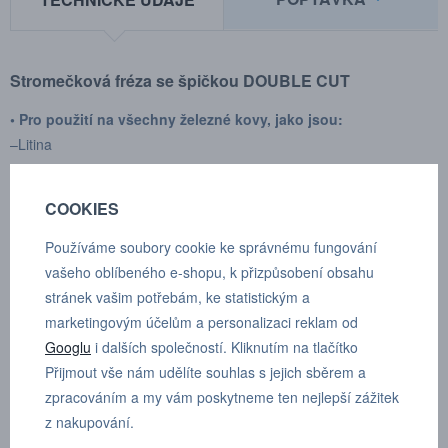
Stromečková fréza se špičkou DOUBLE CUT
• Pro použití na všechny železné kovy, jako jsou:
–Litina
– Ocel < 60 HRC
– Nerezová ocel (INOX)
COOKIES
– Slitina niklu a titanu
• Dále měď, mosaz, bronz
Používáme soubory cookie ke správnému fungování
vašeho oblíbeného e-shopu, k přizpůsobení obsahu
Vysoký řezný účinek díky příčnému řezu
stránek vašim potřebám, ke statistickým a
– Hladký provoz
marketingovým účelům a personalizaci reklam od
– Krátké třísky
Googlu
i dalších společností. Kliknutím na tlačítko
Přijmout vše nám udělíte souhlas s jejich sběrem a
Výrobce:
SGS pro
zpracováním a my vám poskytneme ten nejlepší zážitek
Typ upínání:
válcové
z nakupování.