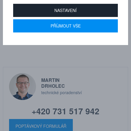
Průměr frézy - d1
10
NASTAVENÍ
Pracovní délka - l2
20
PŘÍJMOUT VŠE
Průměr stopky - d2
6
Celková délka - l1
60
MARTIN
DRHOLEC
technické poradenství
+420 731 517 942
POPTÁVKOVÝ FORMULÁŘ