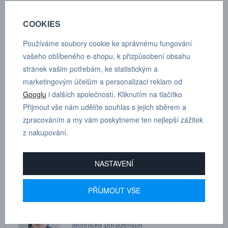
Hadice (vnější x vnitřní): 6x4 mm
COOKIES
Hmotnost: 14 g
Používáme soubory cookie ke správnému fungování
Materiál: Těleso - Mosaz
vašeho oblíbeného e-shopu, k přizpůsobení obsahu
stránek vašim potřebám, ke statistickým a
Těsnění - NBR
marketingovým účelům a personalizaci reklam od
Rozsah teplot: -20°C až +200°C
Googlu
i dalších společností. Kliknutím na tlačítko
Přijmout vše nám udělíte souhlas s jejich sběrem a
Provozní tlak: -0,95 až 35 bar
zpracováním a my vám poskytneme ten nejlepší zážitek
z nakupování.
Průtok: 560 l/min
NASTAVENÍ
PŘÍJMOUT VŠE
MARTIN
DRHOLEC
technické poradenství