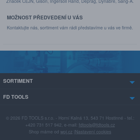
Značek CEJN, Gison, Ingersoll Rand, Deprag, Dynabre, Sang-A.
MOŽNOST PŘEDVEDENÍ U VÁS
Kontaktujte nás, sortiment vám rádi představíme u vás ve firmě.
SORTIMENT
FD TOOLS
© 2026 FD TOOLS s.r.o. - Horní Kalná 13, 543 71 Hostinné - tel.:
+420 731 517 942, e-mail:
fdtools@fdtools.cz
Shop máme od
wpj.cz
|
Nastavení cookies