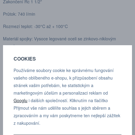
Zakončení Rc 1 1/2"
Průtok: 740 l/min
Rozmezí teplot: -30°C až + 100°C
Materiál spojky: Vysoce legované oceli se zinkovo-niklovým
povrchem
COOKIES
Materiál vsuvky: Vysoce legované oceli se zinkovo-niklovým
povrchem
Používáme soubory cookie ke správnému fungování
vašeho oblíbeného e-shopu, k přizpůsobení obsahu
Materiál těsnění: Nitril (NBR)
stránek vašim potřebám, ke statistickým a
Maximální pracovní tlak ve spojeném stavu: 380 bar
marketingovým účelům a personalizaci reklam od
Googlu
i dalších společností. Kliknutím na tlačítko
Maximální pracovní tlak v rozpojeném stavu: 380 bar
Přijmout vše nám udělíte souhlas s jejich sběrem a
zpracováním a my vám poskytneme ten nejlepší zážitek
Min tlak roztržení ve spojeném stavu: 1520 bar
z nakupování.
Min tlak roztržení v rozpojeném stavu: 1000 bar