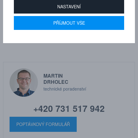
Připojitelnost: Spojení se zbytkovým tlakem omezeno pouze silou
NASTAVENÍ
obsluhy
PŘÍJMOUT VŠE
Odpojení pod tlakem: Rozpojení se zbytkovým tlakem v systému je
přípustné
MARTIN
DRHOLEC
technické poradenství
+420 731 517 942
POPTÁVKOVÝ FORMULÁŘ