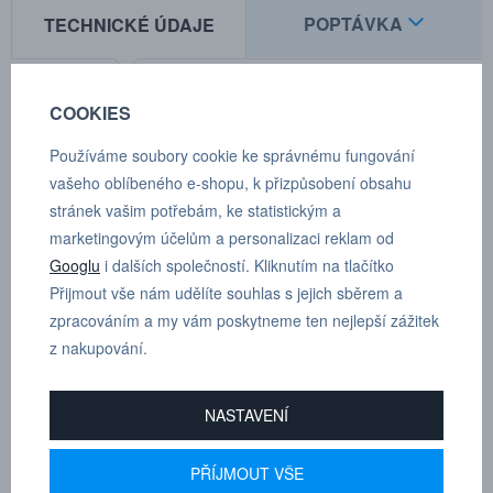
POPTÁVKA
TECHNICKÉ ÚDAJE
COOKIES
Zakončení : vnější závit NPT 3/8"
Používáme soubory cookie ke správnému fungování
Jmenovitý průtočný průměr:
5.0 mm (3/16")
vašeho oblíbeného e-shopu, k přizpůsobení obsahu
Průtok vzduchu:
580 l/min
stránek vašim potřebám, ke statistickým a
Max. pracovní tlak:
35 bar
marketingovým účelům a personalizaci reklam od
Min. průtlak:
140 bar
Googlu
i dalších společností. Kliknutím na tlačítko
Rozmezí teplot:
-30°C — +100°C
Přijmout vše nám udělíte souhlas s jejich sběrem a
Materiál spojky:
Poniklovaná mosaz
zpracováním a my vám poskytneme ten nejlepší zážitek
Materiál vsuvky:
Kalená pozinkovaná ocel
z nakupování.
Normy:
Originální norma CEJN, 5 mm
Průtok se měří při tlaku na vstupu 6 bar a poklesu tlaku 0,5 bar.
NASTAVENÍ
PŘÍJMOUT VŠE