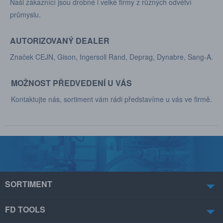
Naši zákaznící jsou drobné i velké firmy z různých odvětví
průmyslu.
AUTORIZOVANÝ DEALER
Značek CEJN, Gison, Ingersoll Rand, Deprag, Dynabre, Sang-A.
MOŽNOST PŘEDVEDENÍ U VÁS
Kontaktujte nás, sortiment vám rádi představíme u vás ve firmě.
SORTIMENT
FD TOOLS