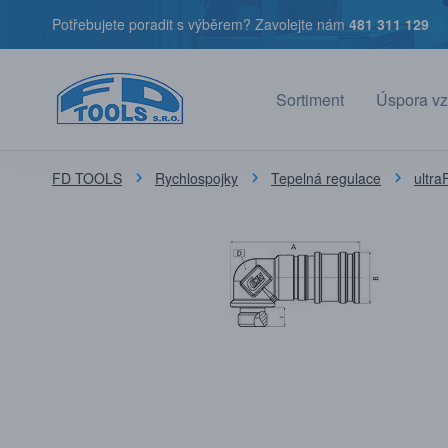
Potřebujete poradit s výběrem? Zavolejte nám
481 311 129
Sortiment
Úspora vz
FD TOOLS
Rychlospojky
Tepelná regulace
ultr