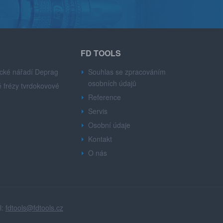
FD TOOLS
cké nářadí Deprag
Souhlas se zpracováním
osobních údajů
 frézy tvrdokovové
Reference
Servis
Osobní údaje
Kontakt
O nás
l:
fdtools@fdtools.cz