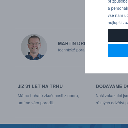
přizpůsobe
a personal
vše nám ud
nejlepší zá
MARTIN DRHOLEC
technické poradenství
JIŽ 31 LET NA TRHU
DODÁVÁME DO
Máme bohaté zkušenosti z oboru,
Naši zákaznící jso
umíme vám poradit.
různých odvětví p