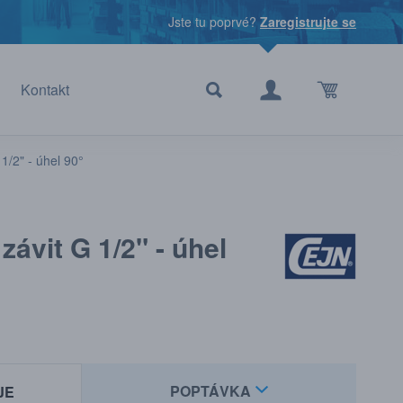
Jste tu poprvé?
Zaregistrujte se
Kontakt
 1/2" - úhel 90°
závit G 1/2" - úhel
POPTÁVKA
JE