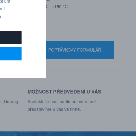
účelům
– +150 °C; FVMQ -40 °C – +150 °C
out
n
nebo pište
POPTÁVKOVÝ FORMULÁŘ
MOŽNOST PŘEDVEDENÍ U VÁS
d, Deprag,
Kontaktujte nás, sortiment vám rádi
představíme u vás ve firmě.