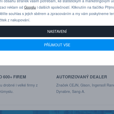
ní obsahu stránek vašim potřebám, ke statistickým a marketingovým 
Materiál těsnění:
EPDM -30 °C 
izaci reklam od
Googlu
i dalších společností. Kliknutím na tlačítko Přijm
ělíte souhlas s jejich sběrem a zpracováním a my vám poskytneme te
žitek z nakupování.
NASTAVENÍ
Pro technické dotazy
+420 731 517 942
PŘÍJMOUT VŠE
nebo poptávky volejte
 600+ FIREM
AUTORIZOVANÝ DEALER
u drobné i velké firmy z
Značek CEJN, Gison, Ingersoll Ran
růmyslu.
Dynabre, Sang-A.