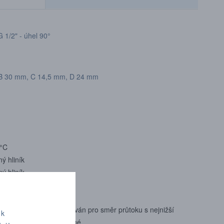
/2" - úhel 90°
B 30 mm, C 14,5 mm, D 24 mm
0°C
ý hliník
ý hliník
initel Kv/Cv je specifikován pro směr průtoku s nejnižší
 k
vné kódování je volitelné.