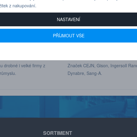
žitek z nakupování.
Pro technické dotazy
+420 731 517 942
nebo poptávky volejte
NASTAVENÍ
PŘÍJMOUT VŠE
 600+ FIREM
AUTORIZOVANÝ DEALER
u drobné i velké firmy z
Značek CEJN, Gison, Ingersoll Ran
růmyslu.
Dynabre, Sang-A.
SORTIMENT