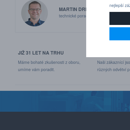
nejlepší zá
MARTIN DRHOLEC
technické poradenství
JIŽ 31 LET NA TRHU
DODÁVÁME DO
Máme bohaté zkušenosti z oboru,
Naši zákaznící jso
umíme vám poradit.
různých odvětví p