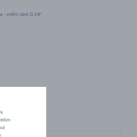
- vnitřní závit G 3/8"
el/mosaz
vaná ocel
 k
účelům
out
n