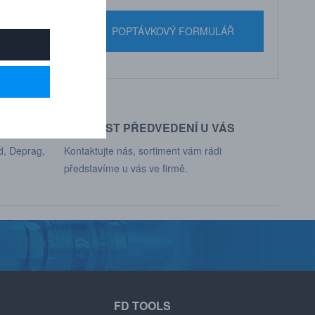
nebo pište
POPTÁVKOVÝ FORMULÁŘ
MOŽNOST PŘEDVEDENÍ U VÁS
d, Deprag,
Kontaktujte nás, sortiment vám rádi
představíme u vás ve firmě.
FD TOOLS