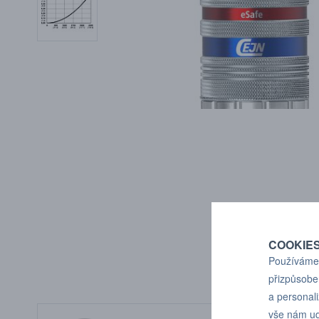
COOKIE
Používáme 
přizpůsobe
a personal
vše nám ud