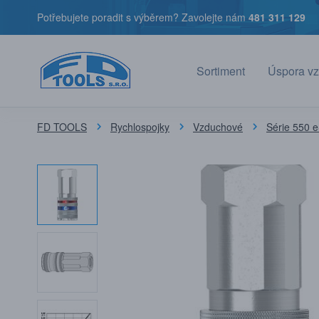
Potřebujete poradit s výběrem? Zavolejte nám
481 311 129
Sortiment
Úspora vz
FD TOOLS
Rychlospojky
Vzduchové
Série 550 