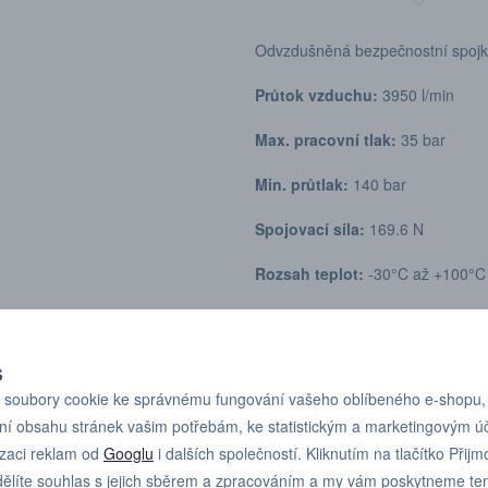
Odvzdušněná bezpečnostní spojka 
Průtok vzduchu:
3950 l/min
Max. pracovní tlak:
35 bar
Min. průtlak:
140 bar
Spojovací síla:
169.6 N
Rozsah teplot:
-30°C až +100°C
Materiál spojky:
Poniklovaná oc
Materiál vsuvky:
Kalená pozinko
S
soubory cookie ke správnému fungování vašeho oblíbeného e-shopu,
ní obsahu stránek vašim potřebám, ke statistickým a marketingovým 
izaci reklam od
Googlu
i dalších společností. Kliknutím na tlačítko Přijm
ělíte souhlas s jejich sběrem a zpracováním a my vám poskytneme te