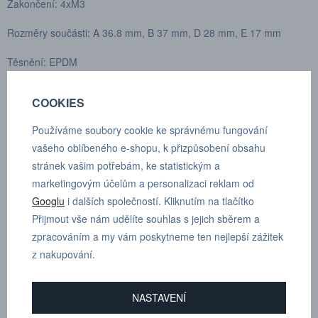
Zakončení: 4xM3
Rozměry součásti: A 36.8 mm, B 37 mm, D 28 mm, E 17 mm
Těsnění: EPDM
Jmenovitý průtočný průměr: 5.0 mm
COOKIES
Max. pracovní tlak: 10 bar
Používáme soubory cookie ke správnému fungování
vašeho oblíbeného e-shopu, k přizpůsobení obsahu
Min. průtlak: 40 bar
stránek vašim potřebám, ke statistickým a
Spojení pod tlakem: 10 bar
marketingovým účelům a personalizaci reklam od
Googlu
i dalších společností. Kliknutím na tlačítko
Rozmezí teplot: -10°C až +100°C
Přijmout vše nám udělíte souhlas s jejich sběrem a
zpracováním a my vám poskytneme ten nejlepší zážitek
Materiál spojky: Hliníková slitina s povrchovou úpravou
z nakupování.
Materiál vsuvky: Hliníková slitina s povrchovou úpravou
Materiál těsnění: NBR -40°C až +80°C
NASTAVENÍ