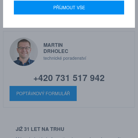
EPDM -30°C až +100°C
PŘÍJMOUT VŠE
MARTIN
DRHOLEC
technické poradenství
+420 731 517 942
POPTÁVKOVÝ FORMULÁŘ
JIŽ 31 LET NA TRHU