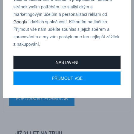
Rozměry součásti: A 23 mm, B 56 mm, C 18 mm, D 15 mm, F
stránek vašim potřebám, ke statistickým a
41 mm
marketingovým účelům a personalizaci reklam od
Googlu
i dalších společností. Kliknutím na tlačítko
Přijmout vše nám udělíte souhlas s jejich sběrem a
zpracováním a my vám poskytneme ten nejlepší zážitek
z nakupování.
MARTIN
DRHOLEC
NASTAVENÍ
technické poradenství
PŘÍJMOUT VŠE
+420 731 517 942
POPTÁVKOVÝ FORMULÁŘ
JIŽ 31 LET NA TRHU