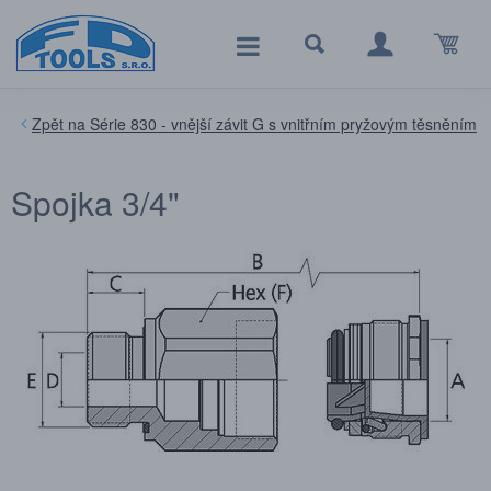
Série 830 - vnější závit G s vnitřním pryžovým těsněním
Spojka 3/4"