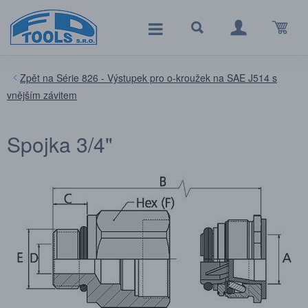
Série 826 - Výstupek pro o-kroužek na SAE J514 s
vnějším závitem
Spojka 3/4"