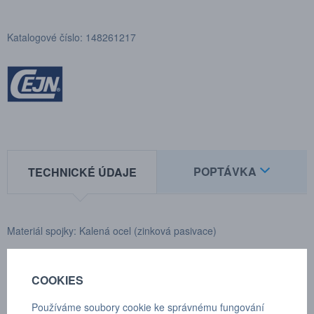
Katalogové číslo: 148261217
POPTÁVKA
TECHNICKÉ ÚDAJE
Materiál spojky: Kalená ocel (zinková pasivace)
Rozmezí teplot: -30°C až +100°C
COOKIES
Zakončení: 1 1/16"-12 UN
Používáme soubory cookie ke správnému fungování