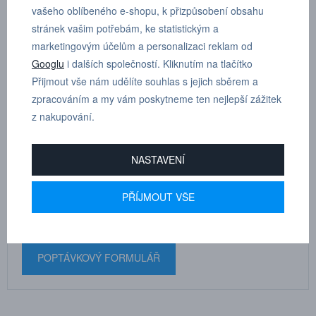
Max. pracovní tlak: 350 bar
vašeho oblíbeného e-shopu, k přizpůsobení obsahu
stránek vašim potřebám, ke statistickým a
Rozměry součásti: A 23 mm, B 55 mm, C 15 mm, D 15 mm, F
marketingovým účelům a personalizaci reklam od
32 mm
Googlu
i dalších společností. Kliknutím na tlačítko
Přijmout vše nám udělíte souhlas s jejich sběrem a
zpracováním a my vám poskytneme ten nejlepší zážitek
z nakupování.
MARTIN
DRHOLEC
NASTAVENÍ
technické poradenství
PŘÍJMOUT VŠE
+420 731 517 942
POPTÁVKOVÝ FORMULÁŘ