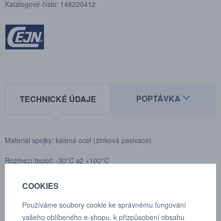
Katalogové číslo: 148220412
POPTÁVKA
TECHNICKÉ ÚDAJE
Materiál spojky: kalená ocel (zinková pasivace)
Rozmezí teplot: -30°C až +100°C
Zakončení: M12x1,5
COOKIES
Max. pracovní tlak: 250 bar
Používáme soubory cookie ke správnému fungování
vašeho oblíbeného e-shopu, k přizpůsobení obsahu