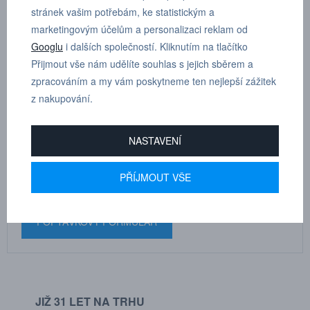
Rozměry součásti: A 17 mm, B 33,5 mm, C 10 mm, D 4 mm, F 22
stránek vašim potřebám, ke statistickým a
mm
marketingovým účelům a personalizaci reklam od
Googlu
i dalších společností. Kliknutím na tlačítko
Přijmout vše nám udělíte souhlas s jejich sběrem a
zpracováním a my vám poskytneme ten nejlepší zážitek
z nakupování.
MARTIN
DRHOLEC
NASTAVENÍ
technické poradenství
PŘÍJMOUT VŠE
+420 731 517 942
POPTÁVKOVÝ FORMULÁŘ
JIŽ 31 LET NA TRHU