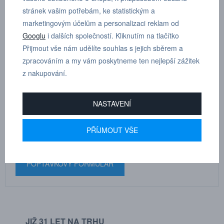
stránek vašim potřebám, ke statistickým a
Rozměry součásti: A 10 mm, B 29,4 mm, C 20 mm
marketingovým účelům a personalizaci reklam od
Googlu
i dalších společností. Kliknutím na tlačítko
Přijmout vše nám udělíte souhlas s jejich sběrem a
zpracováním a my vám poskytneme ten nejlepší zážitek
z nakupování.
MARTIN
DRHOLEC
NASTAVENÍ
technické poradenství
PŘÍJMOUT VŠE
+420 731 517 942
POPTÁVKOVÝ FORMULÁŘ
JIŽ 31 LET NA TRHU