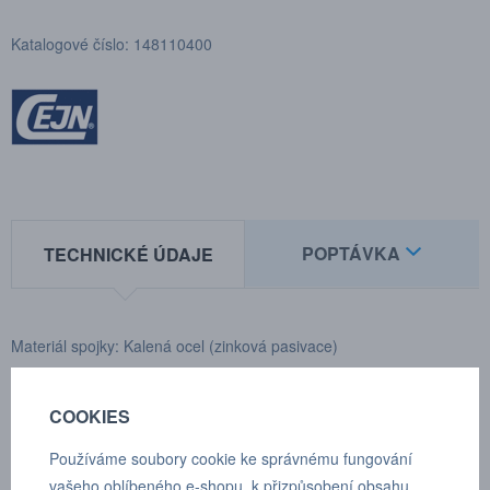
Katalogové číslo: 148110400
POPTÁVKA
TECHNICKÉ ÚDAJE
Materiál spojky: Kalená ocel (zinková pasivace)
Rozmezí teplot: -30°C až +100°C
COOKIES
Zakončení: G 1/4"
Používáme soubory cookie ke správnému fungování
Max. pracovní tlak: 350 bar
vašeho oblíbeného e-shopu, k přizpůsobení obsahu