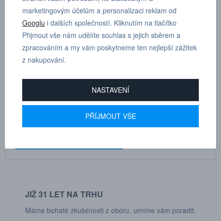
marketingovým účelům a personalizaci reklam od
Googlu
i dalších společností. Kliknutím na tlačítko
Přijmout vše nám udělíte souhlas s jejich sběrem a
zpracováním a my vám poskytneme ten nejlepší zážitek
MARTIN
z nakupování.
DRHOLEC
technické poradenství
NASTAVENÍ
+420 731 517 942
PŘÍJMOUT VŠE
POPTÁVKOVÝ FORMULÁŘ
JIŽ 31 LET NA TRHU
Máme bohaté zkušenosti z oboru, umíme vám poradit.