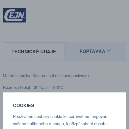
POPTÁVKA
TECHNICKÉ ÚDAJE
Materiál spojky: Kalená ocel (zinková pasivace)
Rozmezí teplot: -30°C až +100°C
Zakončení: 7/8" - 14 UNF
COOKIES
Max. pracovní tlak: 240 bar
Používáme soubory cookie ke správnému fungování
Rozmezí teplot: A 24 mm , B 45,8 mm, C 19,3 mm, D 12,3 mm, F
vašeho oblíbeného e-shopu, k přizpůsobení obsahu