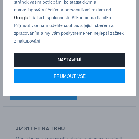
28 mm
stránek vašim potřebám, ke statistickým a
marketingovým účelům a personalizaci reklam od
Googlu
i dalších společností. Kliknutím na tlačítko
Přijmout vše nám udělíte souhlas s jejich sběrem a
zpracováním a my vám poskytneme ten nejlepší zážitek
z nakupování.
MARTIN
DRHOLEC
technické poradenství
NASTAVENÍ
+420 731 517 942
PŘÍJMOUT VŠE
POPTÁVKOVÝ FORMULÁŘ
JIŽ 31 LET NA TRHU
Máme bohaté zkušenosti z oboru, umíme vám poradit.