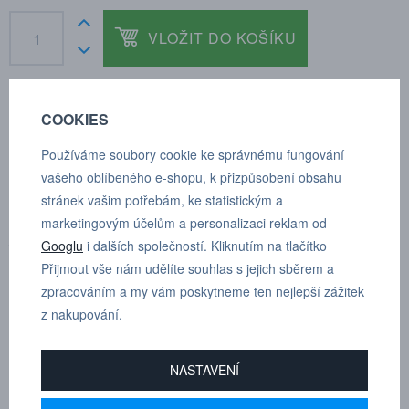
VLOŽIT DO KOŠÍKU
COOKIES
POPTÁVKA
TECHNICKÉ ÚDAJE
Používáme soubory cookie ke správnému fungování
vašeho oblíbeného e-shopu, k přizpůsobení obsahu
stránek vašim potřebám, ke statistickým a
Pro možnost množstevní slevy nás kontaktujte
marketingovým účelům a personalizaci reklam od
prostřednictvím poptávkového formuláře.
Googlu
i dalších společností. Kliknutím na tlačítko
Přijmout vše nám udělíte souhlas s jejich sběrem a
Spirálová hadice, pracovní délka 4m,
zpracováním a my vám poskytneme ten nejlepší zážitek
osazená bezpečnostní rychlospojkou
z nakupování.
e-Safe série 320 a vsuvkou.
NASTAVENÍ
Délka hadice
4