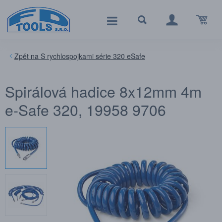
S rychlospojkami série 320 eSafe
Spirálová hadice 8x12mm 4m
e-Safe 320, 19958 9706