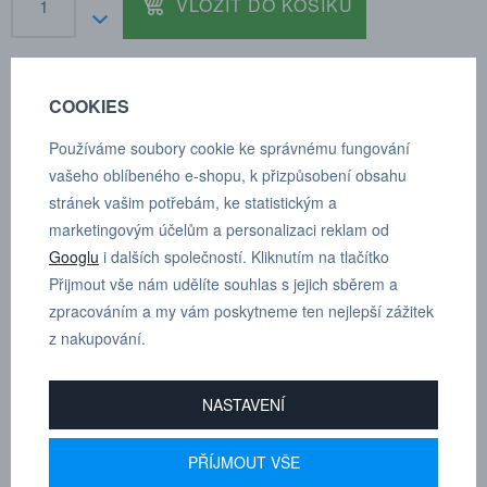
VLOŽIT DO KOŠÍKU
COOKIES
POPTÁVKA
TECHNICKÉ ÚDAJE
Používáme soubory cookie ke správnému fungování
vašeho oblíbeného e-shopu, k přizpůsobení obsahu
stránek vašim potřebám, ke statistickým a
Tlumič hluku, sintrovaný bronz/mosaz, vnější závit, vnější šestihran
marketingovým účelům a personalizaci reklam od
Googlu
i dalších společností. Kliknutím na tlačítko
Závit: G 3/8"
Přijmout vše nám udělíte souhlas s jejich sběrem a
SW: 19 mm
zpracováním a my vám poskytneme ten nejlepší zážitek
z nakupování.
L: 33 mm
Hmotnost: 34 g
NASTAVENÍ
PŘÍJMOUT VŠE