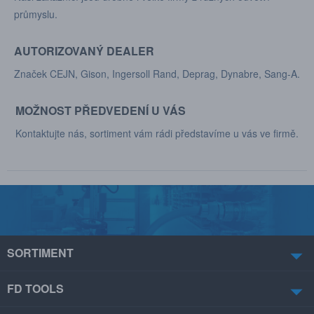
průmyslu.
AUTORIZOVANÝ DEALER
Značek CEJN, Gison, Ingersoll Rand, Deprag, Dynabre, Sang-A.
MOŽNOST PŘEDVEDENÍ U VÁS
Kontaktujte nás, sortiment vám rádi představíme u vás ve firmě.
SORTIMENT
FD TOOLS