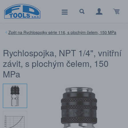
Rychlospojky série 116, s plochým čelem, 150 MPa
Rychlospojka, NPT 1/4", vnitřní
závit, s plochým čelem, 150
MPa