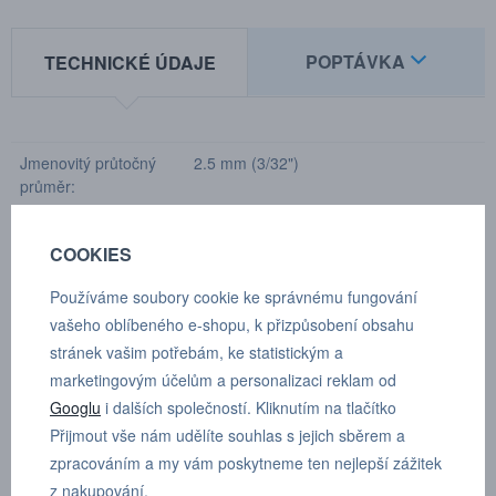
POPTÁVKA
TECHNICKÉ ÚDAJE
Jmenovitý průtočný
2.5 mm (3/32")
průměr:
Kapacita průtoku:
5.3 l/min (1.2 GPM UK)
COOKIES
Max. pracovní tlak:
150.0 MPa
Používáme soubory cookie ke správnému fungování
Min. průtlak:
300.0 MPa
vašeho oblíbeného e-shopu, k přizpůsobení obsahu
stránek vašim potřebám, ke statistickým a
Rozmezí teplot:
-30°C — +100°C (-22°F — +212°F)
marketingovým účelům a personalizaci reklam od
Materiál spojky:
Kalená ocel povlakovaná chromanem
Googlu
i dalších společností. Kliknutím na tlačítko
zinečnatým
Přijmout vše nám udělíte souhlas s jejich sběrem a
Materiál vsuvky:
Kalená ocel povlakovaná chromanem
zpracováním a my vám poskytneme ten nejlepší zážitek
zinečnatým
z nakupování.