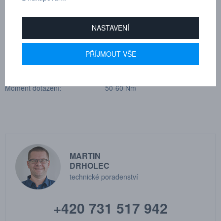
Materiál těsnění:
Nitril (NBR), jiné těsnicí materiály na
vyžádání
NASTAVENÍ
Průtok se měří při poklesu tlaku 0,4 MPa.
PŘÍJMOUT VŠE
Doporučená těsnící metoda: -
Moment dotažení: 50-60 Nm
MARTIN
DRHOLEC
technické poradenství
+420 731 517 942