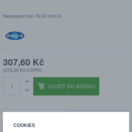
Katalogové číslo: RLE4 3818 A
307,60 Kč
(
372,20 Kč
s DPH)
VLOŽIT DO KOŠÍKU
POPTÁVKA
TECHNICKÉ ÚDAJE
COOKIES