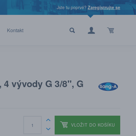
Jste tu poprvé?
Zaregistrujte se
Kontakt
 4 vývody G 3/8", G
VLOŽIT DO KOŠÍKU