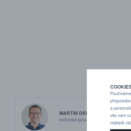
COOKIE
Používáme 
přizpůsobe
a personal
MARTIN DRHOLEC
vše nám ud
technické poradenství
nejlepší zá