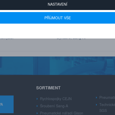
NASTAVENÍ
PŘÍJMOUT VŠE
 600+ FIREM
AUTORIZOVANÝ DEALER
u drobné i velké firmy z
Značek CEJN, Gison, Ingersoll Ran
růmyslu.
Dynabre, Sang-A.
SORTIMENT
Pneumati
Rychlospojky CEJN
PA
Technické
Šroubení Sang-A
SGS
Pneumatické nářadí Gison