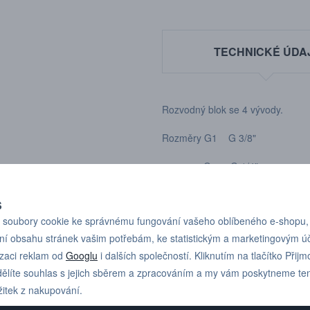
TECHNICKÉ ÚDA
Rozvodný blok se 4 vývody.
Rozměry G1 G 3/8"
G G 1/4"
S
soubory cookie ke správnému fungování vašeho oblíbeného e-shopu,
ní obsahu stránek vašim potřebám, ke statistickým a marketingovým 
izaci reklam od
Googlu
i dalších společností. Kliknutím na tlačítko Přijm
Pro technické dotazy
+420 731 517 942
ělíte souhlas s jejich sběrem a zpracováním a my vám poskytneme te
nebo poptávky volejte
žitek z nakupování.