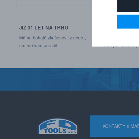
JIŽ 31 LET NA TRHU
DODÁVÁME DO
Máme bohaté zkušenosti z oboru,
Naši zákaznící jso
umíme vám poradit.
různých odvětví p
KONTAKTY & MA