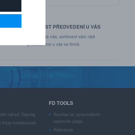
MOŽNOST PŘEDVEDENÍ U VÁS
d, Deprag,
Kontaktujte nás, sortiment vám rádi
představíme u vás ve firmě.
FD TOOLS
cké nářadí Deprag
Souhlas se zpracováním
osobních údajů
 frézy tvrdokovové
Reference