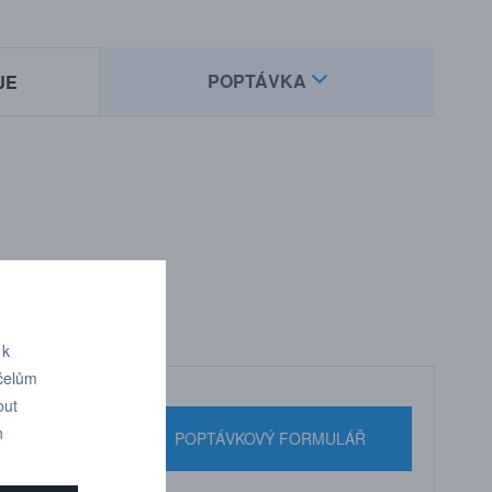
POPTÁVKA
JE
 k
účelům
out
n
nebo pište
POPTÁVKOVÝ FORMULÁŘ