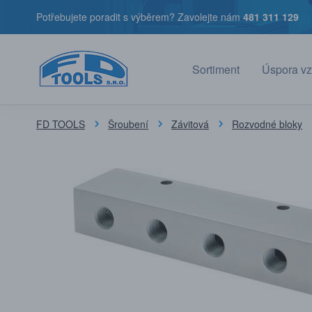
Potřebujete poradit s výběrem? Zavolejte nám
481 311 129
Sortiment
Úspora vz
FD TOOLS
Šroubení
Závitová
Rozvodné bloky