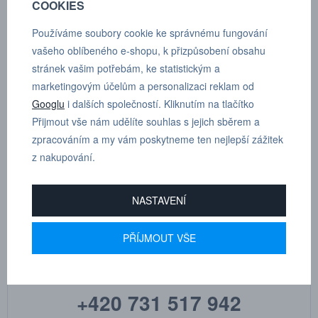
COOKIES
POPTÁVKA
TECHNICKÉ ÚDAJE
Používáme soubory cookie ke správnému fungování
vašeho oblíbeného e-shopu, k přizpůsobení obsahu
stránek vašim potřebám, ke statistickým a
Rozvodný blok se 2 vývody.
marketingovým účelům a personalizaci reklam od
Rozměry G1 G 3/8"
Googlu
i dalších společností. Kliknutím na tlačítko
Přijmout vše nám udělíte souhlas s jejich sběrem a
G G 1/4"
zpracováním a my vám poskytneme ten nejlepší zážitek
z nakupování.
NASTAVENÍ
MARTIN
PŘÍJMOUT VŠE
DRHOLEC
technické poradenství
+420 731 517 942