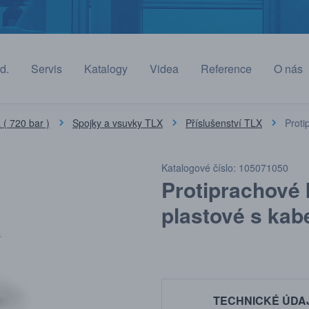
d.
Servis
Katalogy
Videa
Reference
O nás
( 720 bar )
Spojky a vsuvky TLX
Příslušenství TLX
Proti
Katalogové číslo: 105071050
Protiprachové 
plastové s ka
TECHNICKÉ ÚDA