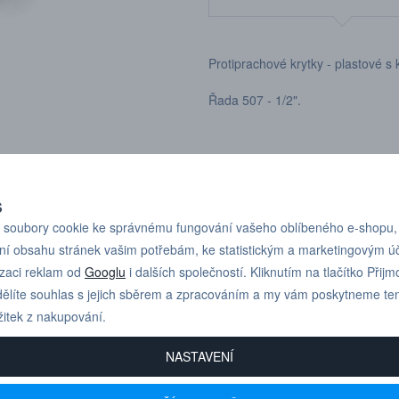
Protiprachové krytky - plastové s
Řada 507 - 1/2".
S
soubory cookie ke správnému fungování vašeho oblíbeného e-shopu,
Pro technické dotazy
+420 731 517 942
ní obsahu stránek vašim potřebám, ke statistickým a marketingovým 
nebo poptávky volejte
izaci reklam od
Googlu
i dalších společností. Kliknutím na tlačítko Přijm
ělíte souhlas s jejich sběrem a zpracováním a my vám poskytneme te
žitek z nakupování.
NASTAVENÍ
 600+ FIREM
AUTORIZOVANÝ DEALER
u drobné i velké firmy z
Značek CEJN, Gison, Ingersoll Ran