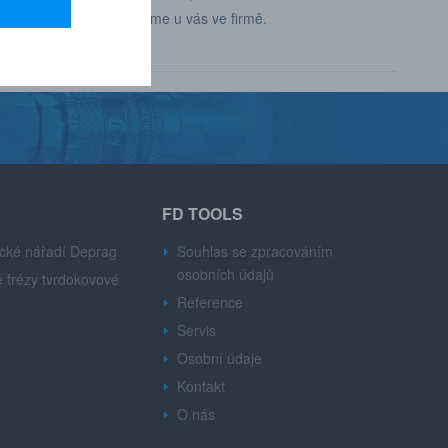
představíme u vás ve firmě.
FD TOOLS
cké nářadí Deprag
Souhlas se zpracováním
osobních údajů
 frézy tvrdokovové
Reference
Servis
Osobní údaje
Kontakt
O nás