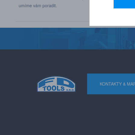
umíme vám poradit.
různých odvětví p
KONTAKTY & MA