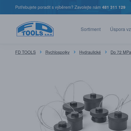
Potřebujete poradit s výběrem? Zavolejte nám
481 311 129
Sortiment
Úspora vz
FD TOOLS
Rychlospojky
Hydraulické
Do 72 MPa 