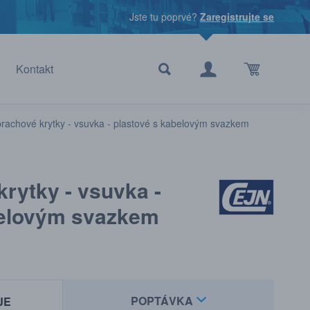
Jste tu poprvé?
Zaregistrujte se
Kontakt
prachové krytky - vsuvka - plastové s kabelovým svazkem
krytky - vsuvka -
belovým svazkem
POPTÁVKA
JE