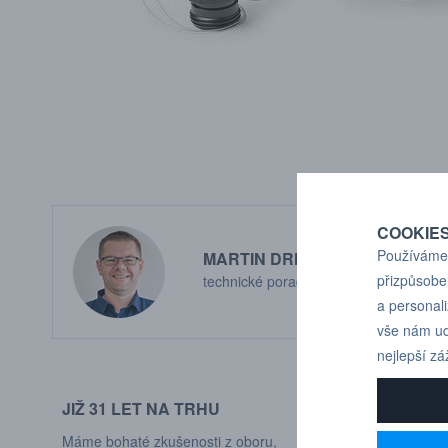
COOKIE
Používáme 
MARTIN DRHOLEC
přizpůsobe
technické poradenství
a personal
vše nám ud
nejlepší zá
JIŽ 31 LET NA TRHU
DODÁVÁME DO
Máme bohaté zkušenosti z oboru,
Naši zákaznící jso