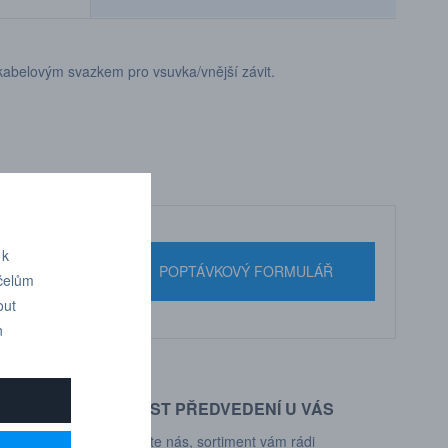
 kabelovým svazkem pro vsuvka/vnější závit.
 k
nebo pište
POPTÁVKOVÝ FORMULÁŘ
účelům
out
n
MOŽNOST PŘEDVEDENÍ U VÁS
d, Deprag,
Kontaktujte nás, sortiment vám rádi