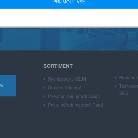
PŘÍJMOUT VŠE
růmyslu.
Dynabre, Sang-A.
SORTIMENT
Pneumati
Rychlospojky CEJN
PA
Technické
Šroubení Sang-A
SGS
Pneumatické nářadí Gison
Pneu. nářadí Ingersoll Rand