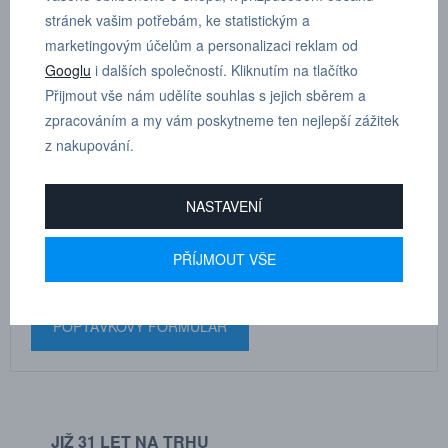
stránek vašim potřebám, ke statistickým a
Řada 507 - 1/2".
marketingovým účelům a personalizaci reklam od
Googlu
i dalších společností. Kliknutím na tlačítko
Přijmout vše nám udělíte souhlas s jejich sběrem a
zpracováním a my vám poskytneme ten nejlepší zážitek
z nakupování.
MARTIN
DRHOLEC
NASTAVENÍ
technické poradenství
PŘÍJMOUT VŠE
+420 731 517 942
POPTÁVKOVÝ FORMULÁŘ
JIŽ 31 LET NA TRHU