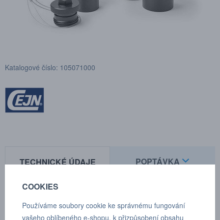
Katalogové číslo: 105071000
POPTÁVKA
TECHNICKÉ ÚDAJE
COOKIES
Protiprachové krytky - plastové s kabelovým svazkem pro
Používáme soubory cookie ke správnému fungování
spojku/vnitřní závit.
vašeho oblíbeného e-shopu, k přizpůsobení obsahu