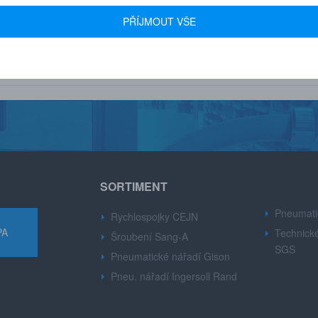
 600+ FIREM
AUTORIZOVANÝ DEALER
PŘÍJMOUT VŠE
u drobné i velké firmy z
Značek CEJN, Gison, Ingersoll Ran
růmyslu.
Dynabre, Sang-A.
SORTIMENT
Pneumati
Rychlospojky CEJN
PA
Technické
Šroubení Sang-A
SGS
Pneumatické nářadí Gison
Pneu. nářadí Ingersoll Rand