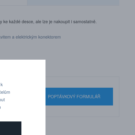
y ke každé desce, ale lze je nakoupit i samostatně.
ávitem a elektrickým konektorem
 k
účelům
nebo pište
POPTÁVKOVÝ FORMULÁŘ
out
n