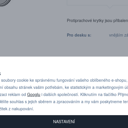
Protiprachové krytky jsou přibalen
Pro desku s:
vnějším z
S
soubory cookie ke správnému fungování vašeho oblíbeného e-shopu,
ní obsahu stránek vašim potřebám, ke statistickým a marketingovým 
Pro technické dotazy
+420 731 517 942
izaci reklam od
Googlu
i dalších společností. Kliknutím na tlačítko Přijm
nebo poptávky volejte
ělíte souhlas s jejich sběrem a zpracováním a my vám poskytneme te
žitek z nakupování.
NASTAVENÍ