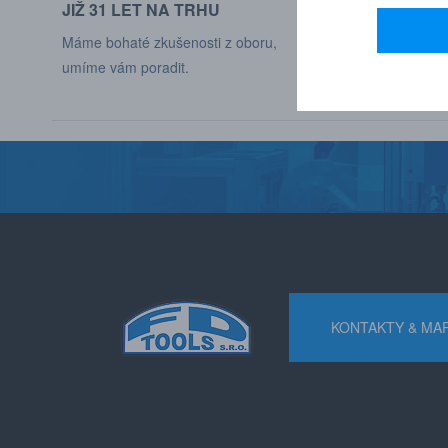
JIŽ 31 LET NA TRHU
DODÁVÁME DO
Máme bohaté zkušenosti z oboru,
Naši zákaznící jso
umíme vám poradit.
různých odvětví p
KONTAKTY & MA