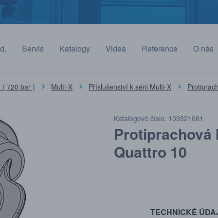
d.
Servis
Katalogy
Videa
Reference
O nás
( 720 bar )
Multi-X
Příslušenství k sérii Multi-X
Protiprac
Katalogové číslo: 109321061
Protiprachová 
Quattro 10
TECHNICKÉ ÚDA