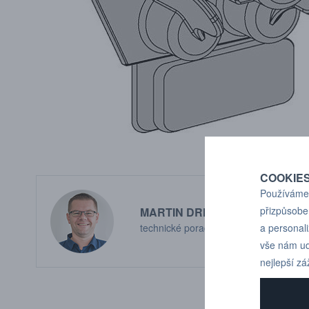
COOKIE
Používáme 
přizpůsobe
MARTIN DRHOLEC
a personal
technické poradenství
vše nám ud
nejlepší zá