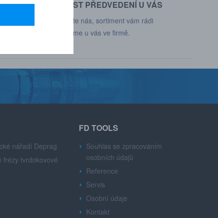
MOŽNOST PŘEDVEDENÍ U VÁS
d, Deprag,
Kontaktujte nás, sortiment vám rádi
představíme u vás ve firmě.
FD TOOLS
cké nářadí Deprag
Souhlas se zpracováním
osobních údajů
 frézy tvrdokovové
Reference
Servis
Osobní údaje
Kontakt