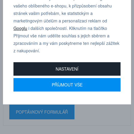
Protiprachové krytky jsou přibaleny ke každé desce, ale lze je
vašeho oblíbeného e-shopu, k přizpůsobení obsahu
nakoupit i samostatně.
stránek vašim potřebám, ke statistickým a
marketingovým účelům a personalizaci reklam od
Pro desku s:
vnějším závitem
Googlu
i dalších společností. Kliknutím na tlačítko
Přijmout vše nám udělíte souhlas s jejich sběrem a
zpracováním a my vám poskytneme ten nejlepší zážitek
z nakupování.
MARTIN
NASTAVENÍ
DRHOLEC
technické poradenství
PŘÍJMOUT VŠE
+420 731 517 942
POPTÁVKOVÝ FORMULÁŘ