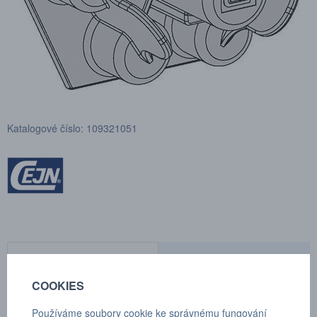
Katalogové číslo: 109321051
POPTÁVKA
TECHNICKÉ ÚDAJE
COOKIES
Používáme soubory cookie ke správnému fungování