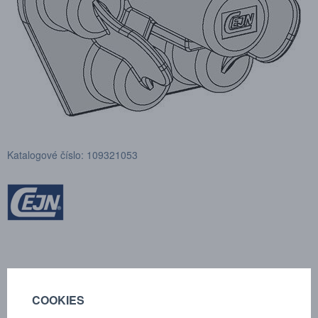
Katalogové číslo: 109321053
POPTÁVKA
TECHNICKÉ ÚDAJE
COOKIES