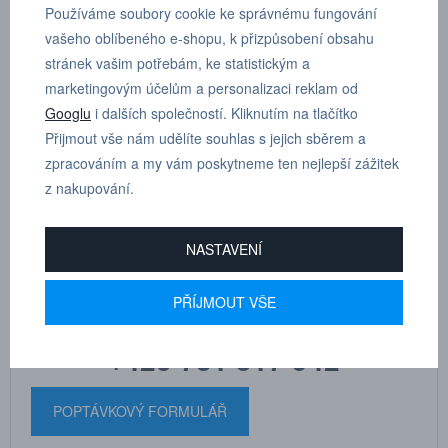
Používáme soubory cookie ke správnému fungování
vašeho oblíbeného e-shopu, k přizpůsobení obsahu
Protiprachové krytky jsou přibaleny ke každé desce, ale lze je
stránek vašim potřebám, ke statistickým a
nakoupit i samostatně.
marketingovým účelům a personalizaci reklam od
Googlu
i dalších společností. Kliknutím na tlačítko
Pro desku s:
vnějším závitem
Přijmout vše nám udělíte souhlas s jejich sběrem a
zpracováním a my vám poskytneme ten nejlepší zážitek
z nakupování.
NASTAVENÍ
MARTIN
DRHOLEC
technické poradenství
PŘÍJMOUT VŠE
+420 731 517 942
POPTÁVKOVÝ FORMULÁŘ