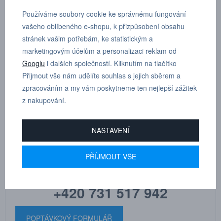
Používáme soubory cookie ke správnému fungování
vašeho oblíbeného e-shopu, k přizpůsobení obsahu
Protiprachové krytky jsou přibaleny ke každé desce, ale lze je
stránek vašim potřebám, ke statistickým a
nakoupit i samostatně.
marketingovým účelům a personalizaci reklam od
Googlu
i dalších společností. Kliknutím na tlačítko
Pro desku s:
Přijmout vše nám udělíte souhlas s jejich sběrem a
vnitřním závitem
zpracováním a my vám poskytneme ten nejlepší zážitek
z nakupování.
NASTAVENÍ
MARTIN
DRHOLEC
PŘÍJMOUT VŠE
technické poradenství
+420 731 517 942
POPTÁVKOVÝ FORMULÁŘ